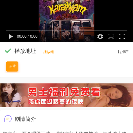
00:00
/
0:00
播放地址
排序
播放组
正片
剧情简介