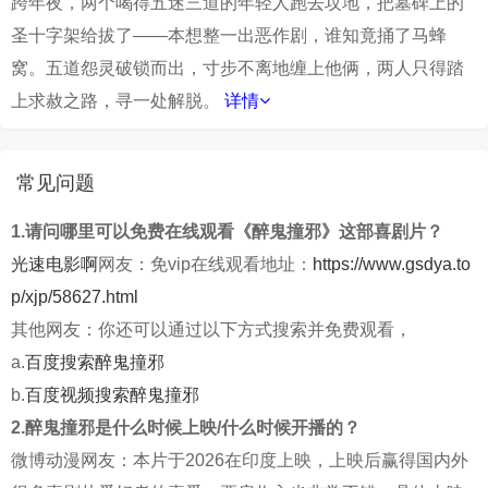
跨年夜，两个喝得五迷三道的年轻人跑去坟地，把墓碑上的
圣十字架给拔了——本想整一出恶作剧，谁知竟捅了马蜂
窝。五道怨灵破锁而出，寸步不离地缠上他俩，两人只得踏
上求赦之路，寻一处解脱。
详情
常见问题
1.请问哪里可以免费在线观看《醉鬼撞邪》这部喜剧片？
光速电影啊
网友：免vip在线观看地址：
https://www.gsdya.to
p/xjp/58627.html
其他网友：你还可以通过以下方式搜索并免费观看，
a.
百度搜索醉鬼撞邪
b.
百度视频搜索醉鬼撞邪
2.醉鬼撞邪是什么时候上映/什么时候开播的？
微博动漫网友：本片于2026在印度上映，上映后赢得国内外