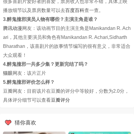
很多喜剧片爱好者的喜爱，票房收入也非常不错，具体上映
播放细节以及票房数量可以去
百度百科
查一查。
3.醉鬼撞邪演员人物有哪些？主演主角是谁？
腾讯动漫
网友：该动画节目的主演主角是Manikandan R. Ach
ari，其他主要演员和角色有Manikandan R. Achari,Sidharth
Bharathan，该喜剧片的故事情节编写的很有意义，非常适合
大众观看！
4.醉鬼撞邪一共多少集？更新完结了吗？
猫眼
网友：该片正片
5.醉鬼撞邪评价怎么样？
豆瓣网友：目前该片在豆瓣的评分中等较好，分数为2.0分，
具体评分细节可以查看
豆瓣评分
猜你喜欢