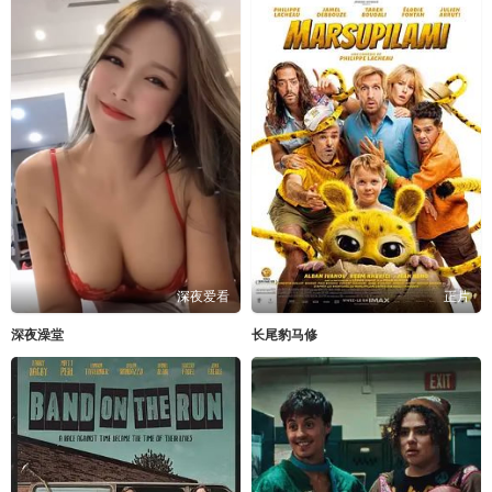
深夜爱看
正片
深夜澡堂
长尾豹马修