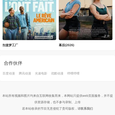
正片
正片
扣篮梦工厂
幕后(2026)
合作伙伴
百度动漫
腾讯动漫
光速电影
优酷动漫
哔哩哔哩
本站所有视频和图片均来自互联网收集而来，本网站只提供web页面服务，并不提
供资源存储，也不参与录制、上传
若本站收录的节目无意侵犯了贵司版权，请
联系我们