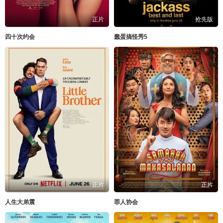
正片
抢先版
四十次约会
蠢蛋搞怪秀5
正片
正片
人生大弟震
罪人协会