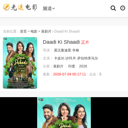
频道
当前位置：
首页
>
电影
>
喜剧片
Daadi Ki Shaadi
Daadi Ki Shaadi
正片
导演：
莫汉曼迪普·辛格
主演：
卡皮尔·沙玛 R. 萨拉特库马尔
分类：
喜剧片
印度
2026
更新：
2026-07-04 00:17:11
点击：
5