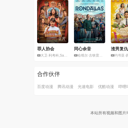
正片
正片
罪人协会
同心余音
渣男复仇
大卫·利考科,Sanya Lopez
哈维尔·古铁雷斯,玛丽亚·巴斯克斯,朱迪思·费尔南德斯,
约书亚·萨达索,米
合作伙伴
百度动漫
腾讯动漫
光速电影
优酷动漫
哔哩
本站所有视频和图片