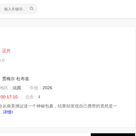
修
正片
8.0
肖
肖
贾梅尔·杜布兹
地区：
法国
年份：
2026
 00:17:10
点击：
4
命从南美洲运送一个神秘包裹，结果却发现自己携带的竟然是一
.
详情