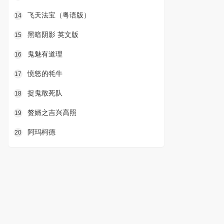
飞天法宝（粤语版）
14
黑暗阴影 英文版
15
鬼魅有道理
16
愤怒的牦牛
17
捉鬼敢死队
18
赘婿之吉兴高照
19
阿玛柯德
20