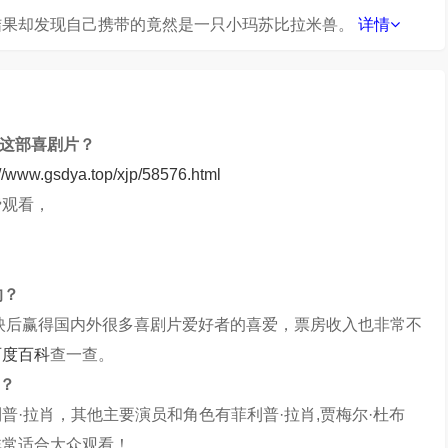
结果却发现自己携带的竟然是一只小玛苏比拉米兽。
详情
》这部喜剧片？
://www.gsdya.top/xjp/58576.html
费观看，
的？
上映后赢得国内外很多喜剧片爱好者的喜爱，票房收入也非常不
百度百科
查一查。
？
普·拉肖，其他主要演员和角色有菲利普·拉肖,贾梅尔·杜布
非常适合大众观看！