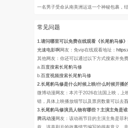
一名男子受命从南美洲运送一个神秘包裹，
常见问题
1.请问哪里可以免费在线观看《长尾豹马修
光速电影啊
网友：免vip在线观看地址：
https
其他网友：你还可以通过以下方式搜索并免
a.
百度搜索长尾豹马修
b.
百度视频搜索长尾豹马修
2.长尾豹马修是什么时候上映/什么时候开播
微博动漫网友：本片于2026在法国上映，
错，具体上映播放细节以及票房数量可以去
3.长尾豹马修演员人物有哪些？主演主角是谁
腾讯动漫
网友：该动画节目的主演主角是菲利
兹，该喜剧片的故事情节编写的很有意义，