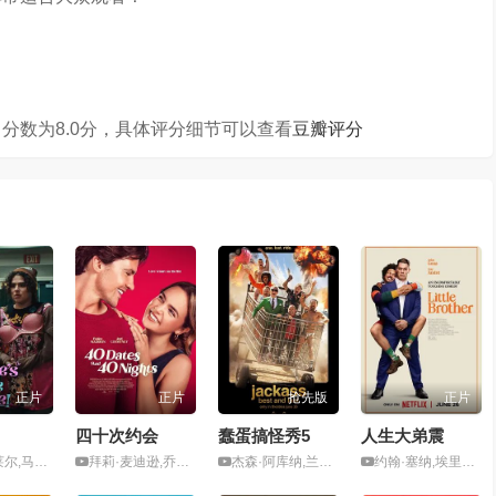
分数为8.0分，具体评分细节可以查看
豆瓣评分
正片
正片
抢先版
正片
四十次约会
蠢蛋搞怪秀5
人生大弟震
·印第里凯托
拜莉·麦迪逊,乔尔·考特尼,
杰森·阿库纳,兰斯·邦斯,
约翰·塞纳,埃里克·安德烈