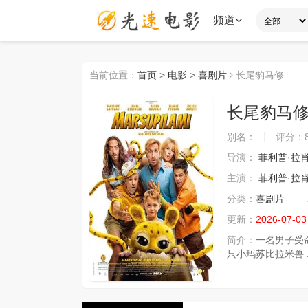
频道
当前位置：
首页
>
电影
>
喜剧片
长尾豹马修
长尾豹马
别名：
评分：
导演：
菲利普·拉
主演：
菲利普·拉
分类：
喜剧片
更新：
2026-07-03
简介：
一名男子受
只小玛苏比拉米兽 ..