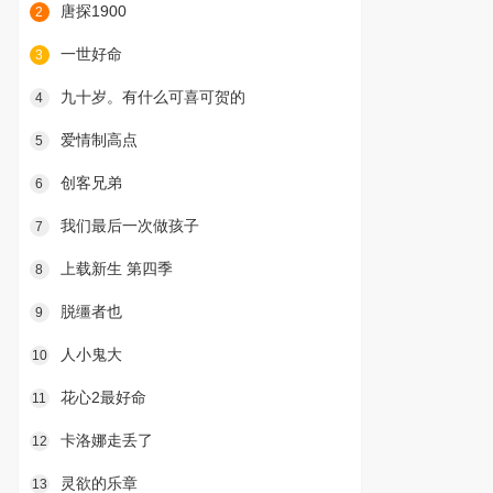
唐探1900
2
一世好命
3
九十岁。有什么可喜可贺的
4
爱情制高点
5
创客兄弟
6
我们最后一次做孩子
7
上载新生 第四季
8
脱缰者也
9
人小鬼大
10
花心2最好命
11
卡洛娜走丢了
12
灵欲的乐章
13