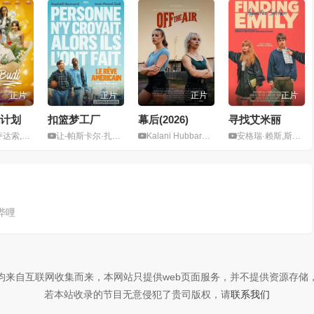
正片
正片
正片
正片
计划
扣篮梦工厂
幕后(2026)
寻找艾米丽
歇尔·齐迪斯
让-帕斯卡尔·扎迪,拉斐尔
Kalani Hubbard,Jillian Lyle
安格瑞·赖斯,斯派克·费恩
哔哩
均来自互联网收集而来，本网站只提供web页面服务，并不提供资源存储
若本站收录的节目无意侵犯了贵司版权，请
联系我们