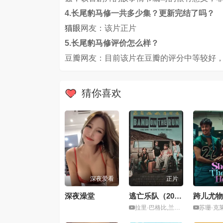
4.长尾豹马修一共多少集？更新完结了吗？
猫眼
网友：该片正片
5.长尾豹马修评价怎么样？
豆瓣网友：目前该片在豆瓣的评分中等较好，
猜你喜欢
深夜爱看
正片
深夜澡堂
逃亡乐队（2026）
跨儿尤物
拉里·巴格比,兰登·塔维尼尔
苏珊·克莱尔,马克