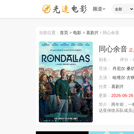
频道
当前位置：
首页
>
电影
>
喜剧片
同心余音
同心余音
正
别名：
评分：
导演：
丹尼尔·桑
主演：
哈维尔·古
分类：
喜剧片
更新：
2026-06-26
简介：
两年前，一
达亚传统乐队成员决定