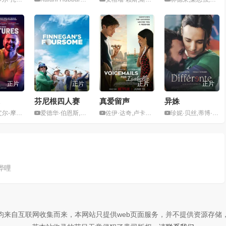
正片
正片
正片
正片
芬尼根四人赛
真爱留声
异姝
avid Tag
爱德华·伯恩斯,布莱恩·达西·詹姆斯
佐伊·达奇,卢卡斯·盖奇,尼克·罗宾森
珍妮·贝丝,蒂博·埃夫拉尔
哔哩
均来自互联网收集而来，本网站只提供web页面服务，并不提供资源存储