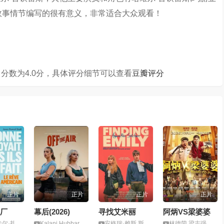
的故事情节编写的很有意义，非常适合大众观看！
分数为4.0分，具体评分细节可以查看
豆瓣评分
正片
正片
正片
正片
厂
幕后(2026)
寻找艾米丽
阿炳VS梁婆婆
扎迪,拉斐尔
Kalani Hubbard,Jillian Lyle
安格瑞·赖斯,斯派克·费恩
林德荣,梁志强,曾洁钰