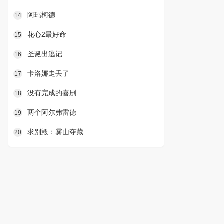
阿玛柯德
14
花心2最好命
15
圣诞出逃记
16
卡洛娜走丢了
17
没有完成的喜剧
18
两个阿尔弗雷德
19
求别毁：雾山夺藏
20