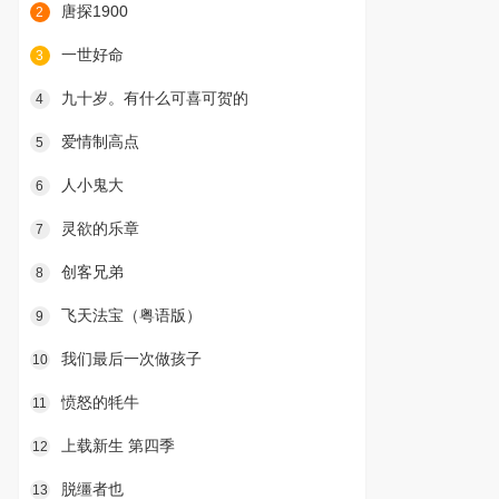
唐探1900
2
一世好命
3
九十岁。有什么可喜可贺的
4
爱情制高点
5
人小鬼大
6
灵欲的乐章
7
创客兄弟
8
飞天法宝（粤语版）
9
我们最后一次做孩子
10
愤怒的牦牛
11
上载新生 第四季
12
脱缰者也
13