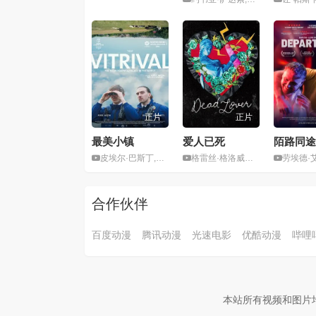
正片
正片
最美小镇
爱人已死
陌路同途
皮埃尔·巴斯丁,本杰明·兰比洛特
格雷丝·格洛威克,莉亚·杜兹
劳埃德·艾尔-摩根,D
合作伙伴
百度动漫
腾讯动漫
光速电影
优酷动漫
哔哩
本站所有视频和图片