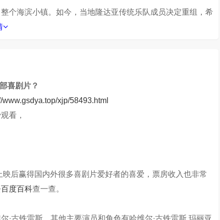
了整个海滨小镇。如今，当地隆达亚传统乐队成员决定重组，希
情
这部喜剧片？
://www.gsdya.top/xjp/58493.html
费观看，
？
，上映后赢得国内外很多喜剧片爱好者的喜爱，票房收入也非常
去
百度百科
查一查。
尔·古铁雷斯，其他主要演员和角色有哈维尔·古铁雷斯,玛丽亚