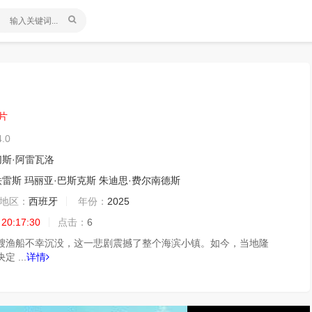
片
4.0
切斯·阿雷瓦洛
铁雷斯
玛丽亚·巴斯克斯
朱迪思·费尔南德斯
地区：
西班牙
年份：
2025
 20:17:30
点击：
6
艘渔船不幸沉没，这一悲剧震撼了整个海滨小镇。如今，当地隆
 ...
详情