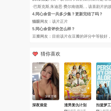
·巴斯克斯,朱迪思·费尔南德斯,，该喜剧片
4.同心余音一共多少集？更新完结了吗？
猫眼
网友：该片正片
5.同心余音评价怎么样？
豆瓣网友：目前该片在豆瓣的评分中等较好，
猜你喜欢
深夜爱看
正片
深夜澡堂
渣男复仇计划
扣篮梦工
约书亚·萨达索,米歇尔·齐迪斯
让-帕斯卡尔·