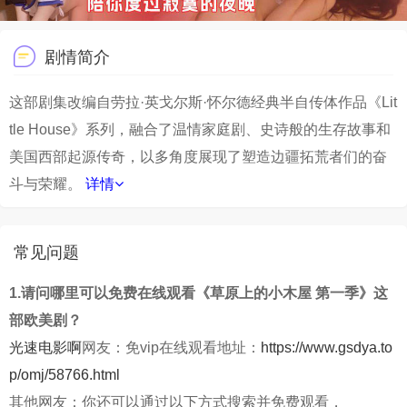
剧情简介
这部剧集改编自劳拉·英戈尔斯·怀尔德经典半自传体作品《Lit
tle House》系列，融合了温情家庭剧、史诗般的生存故事和
美国西部起源传奇，以多角度展现了塑造边疆拓荒者们的奋
斗与荣耀。
详情
常见问题
1.请问哪里可以免费在线观看《草原上的小木屋 第一季》这
部欧美剧？
光速电影啊
网友：免vip在线观看地址：
https://www.gsdya.to
p/omj/58766.html
其他网友：你还可以通过以下方式搜索并免费观看，