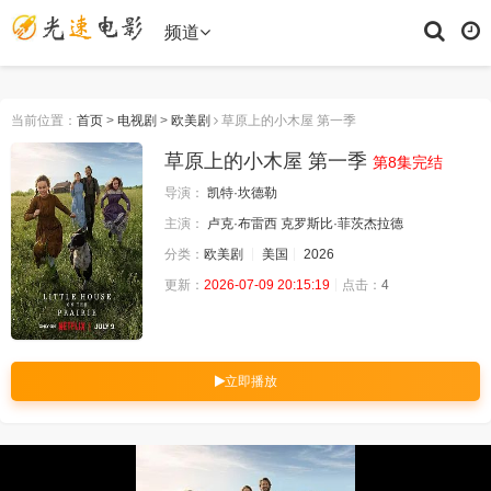
频道
当前位置：
首页
>
电视剧
>
欧美剧
草原上的小木屋 第一季
草原上的小木屋 第一季
第8集完结
导演：
凯特·坎德勒
主演：
卢克·布雷西
克罗斯比·菲茨杰拉德
分类：
欧美剧
美国
2026
更新：
2026-07-09 20:15:19
点击：
4
立即播放