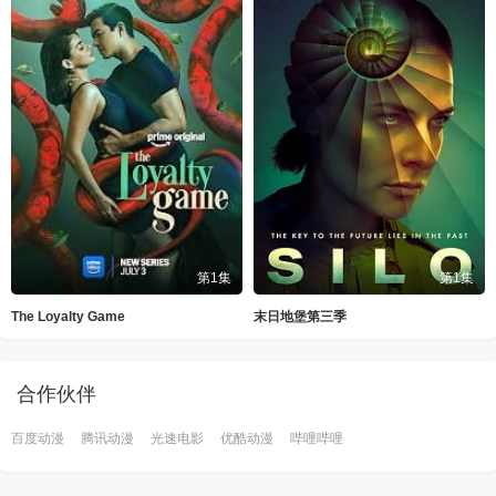
第1集
第1集
The Loyalty Game
末日地堡第三季
合作伙伴
百度动漫
腾讯动漫
光速电影
优酷动漫
哔哩哔哩