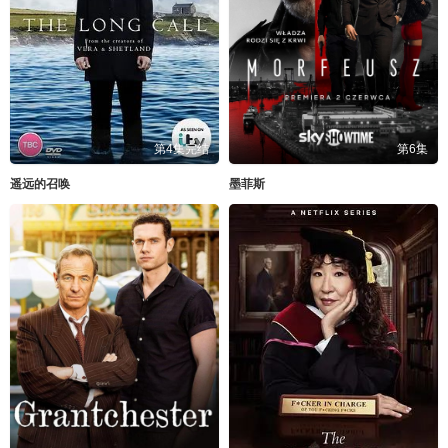
第4集完结
第6集
遥远的召唤
墨菲斯