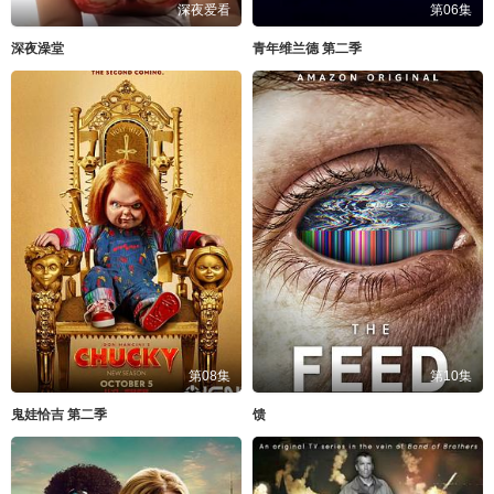
深夜爱看
第06集
深夜澡堂
青年维兰德 第二季
第08集
第10集
鬼娃恰吉 第二季
馈