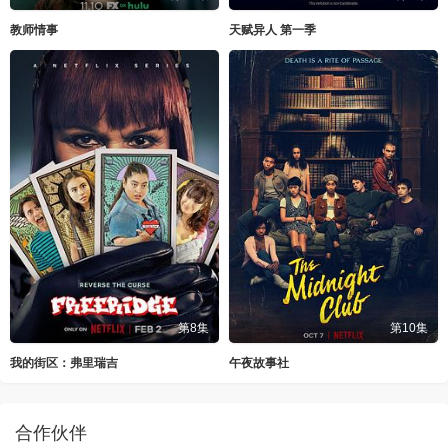
教师情事
天赋异人 第一季
第8集
第10集
我的街区：弗里瑞吉
午夜故事社
合作伙伴