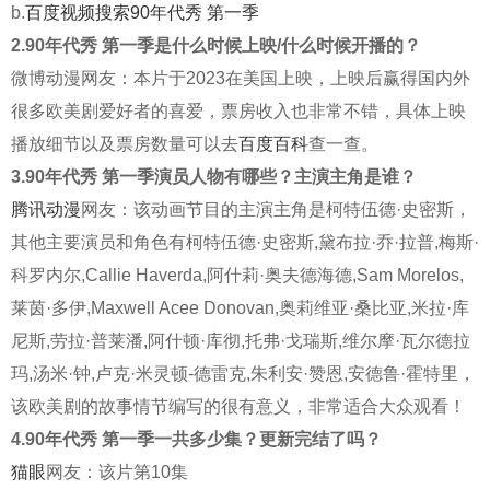
b.
百度视频搜索90年代秀 第一季
2.90年代秀 第一季是什么时候上映/什么时候开播的？
微博动漫网友：本片于2023在美国上映，上映后赢得国内外
很多欧美剧爱好者的喜爱，票房收入也非常不错，具体上映
播放细节以及票房数量可以去
百度百科
查一查。
3.90年代秀 第一季演员人物有哪些？主演主角是谁？
腾讯动漫
网友：该动画节目的主演主角是柯特伍德·史密斯，
其他主要演员和角色有柯特伍德·史密斯,黛布拉·乔·拉普,梅斯·
科罗内尔,Callie Haverda,阿什莉·奥夫德海德,Sam Morelos,
莱茵·多伊,Maxwell Acee Donovan,奥莉维亚·桑比亚,米拉·库
尼斯,劳拉·普莱潘,阿什顿·库彻,托弗·戈瑞斯,维尔摩·瓦尔德拉
玛,汤米·钟,卢克·米灵顿-德雷克,朱利安·赞恩,安德鲁·霍特里，
该欧美剧的故事情节编写的很有意义，非常适合大众观看！
4.90年代秀 第一季一共多少集？更新完结了吗？
猫眼
网友：该片第10集