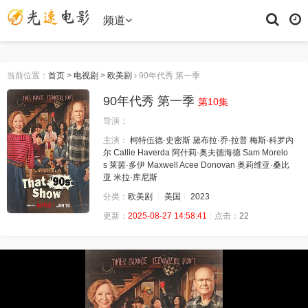
频道
当前位置：
首页
>
电视剧
>
欧美剧
90年代秀 第一季
90年代秀 第一季
第10集
导演：
主演：
柯特伍德·史密斯
黛布拉·乔·拉普
梅斯·科罗内
尔
Callie Haverda
阿什莉·奥夫德海德
Sam Morelo
s
莱茵·多伊
Maxwell Acee Donovan
奥莉维亚·桑比
亚
米拉·库尼斯
分类：
欧美剧
美国
2023
更新：
2025-08-27 14:58:41
点击：
22