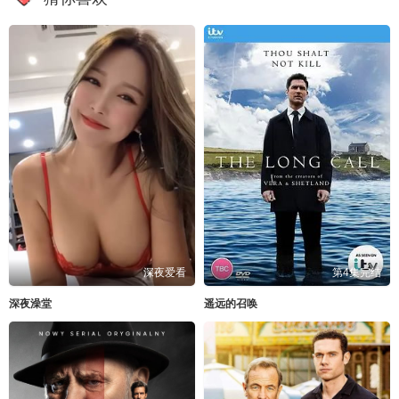
深夜爱看
第4集完结
深夜澡堂
遥远的召唤