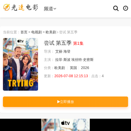
频道
当前位置：
首页
>
电视剧
>
欧美剧
尝试 第五季
尝试 第五季
第1集
导演：
艾丽·海登
主演：
拉菲·斯波
埃丝特·史密斯
分类：
欧美剧
英国
2026
更新：
2026-07-08 12:15:13
点击：
4
立即播放