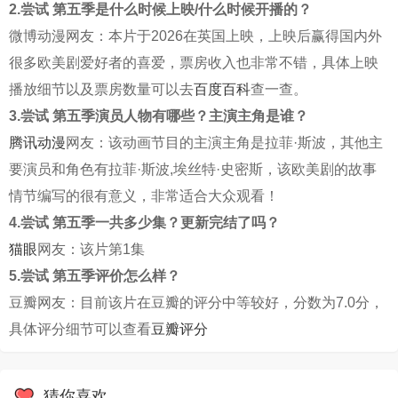
2.尝试 第五季是什么时候上映/什么时候开播的？
微博动漫网友：本片于2026在英国上映，上映后赢得国内外
很多欧美剧爱好者的喜爱，票房收入也非常不错，具体上映
播放细节以及票房数量可以去
百度百科
查一查。
3.尝试 第五季演员人物有哪些？主演主角是谁？
腾讯动漫
网友：该动画节目的主演主角是拉菲·斯波，其他主
要演员和角色有拉菲·斯波,埃丝特·史密斯，该欧美剧的故事
情节编写的很有意义，非常适合大众观看！
4.尝试 第五季一共多少集？更新完结了吗？
猫眼
网友：该片第1集
5.尝试 第五季评价怎么样？
豆瓣网友：目前该片在豆瓣的评分中等较好，分数为7.0分，
具体评分细节可以查看
豆瓣评分
猜你喜欢