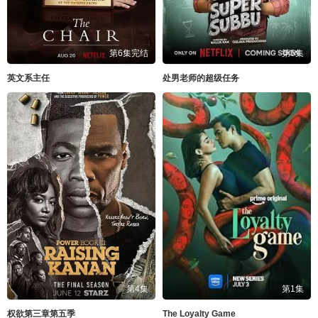
第6集完结
第6集
英文系主任
处男老师的超级任务
第4集
第1集
权欲第三章第五季
The Loyalty Game