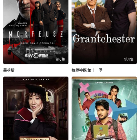
第6集
第4集
墨菲斯
牧师神探 第十一季