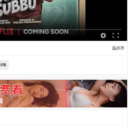
排序
第6集