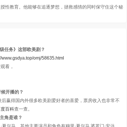
教授性教育。他能够在追逐梦想，拯救感情的同时保守住这个秘
超级任务》这部欧美剧？
://www.gsdya.top/omj/58635.html
费观看，
时候开播的？
上映后赢得国内外很多欧美剧爱好者的喜爱，票房收入也非常不
百度百科
查一查。
演主角是谁？
·夏尔马，其他主要演员和角色有穆里·夏尔马,婆罗门·安达