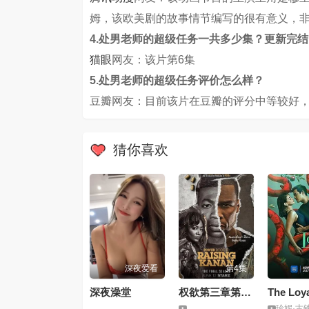
姆，该欧美剧的故事情节编写的很有意义，
4.处男老师的超级任务一共多少集？更新完
猫眼
网友：该片第6集
5.处男老师的超级任务评价怎么样？
豆瓣网友：目前该片在豆瓣的评分中等较好，
猜你喜欢
深夜爱看
第4集
深夜澡堂
权欲第三章第五季
珍妮·古铁雷斯,杰