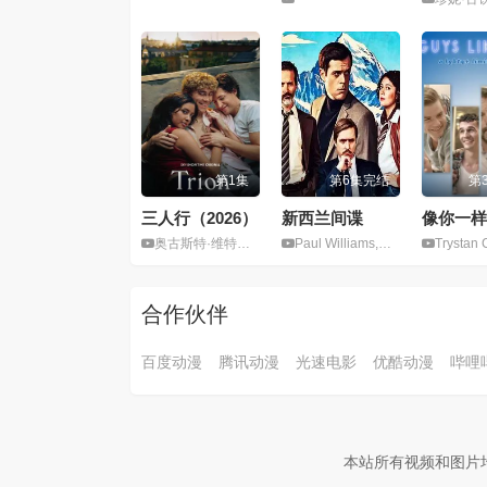
第1集
第6集完结
第
三人行（2026）
新西兰间谍
奥古斯特·维特根斯坦,菲力克斯·桑德曼
Paul Williams,罗丝·马塔费奥
Trystan Colburn,C
合作伙伴
百度动漫
腾讯动漫
光速电影
优酷动漫
哔哩
本站所有视频和图片