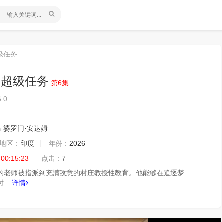
级任务
的超级任务
第6集
6.0
马
婆罗门·安达姆
地区：
印度
年份：
2026
 00:15:23
点击：
7
的老师被指派到充满敌意的村庄教授性教育。他能够在追逐梦
...
详情