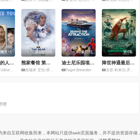
3集完结
第8集完结
第2集完结
第4集
像你一样的人们 第一季
熊家餐馆 第五季
迪士尼乐园项目大起底 第三季
降世神通最后的气宗 第二季
huck Saculla
杰瑞米·艾伦·怀特,艾邦·摩斯-巴克拉赫
Paget Brewster
戈登·科米尔,齐亚文提奥,
哔哩
均来自互联网收集而来，本网站只提供web页面服务，并不提供资源存储