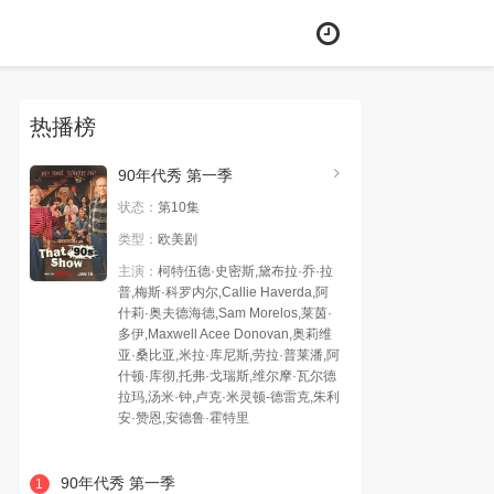
热播榜
90年代秀 第一季
状态：
第10集
类型：
欧美剧
主演：
柯特伍德·史密斯,黛布拉·乔·拉
普,梅斯·科罗内尔,Callie Haverda,阿
什莉·奥夫德海德,Sam Morelos,莱茵·
多伊,Maxwell Acee Donovan,奥莉维
亚·桑比亚,米拉·库尼斯,劳拉·普莱潘,阿
什顿·库彻,托弗·戈瑞斯,维尔摩·瓦尔德
拉玛,汤米·钟,卢克·米灵顿-德雷克,朱利
安·赞恩,安德鲁·霍特里
90年代秀 第一季
1