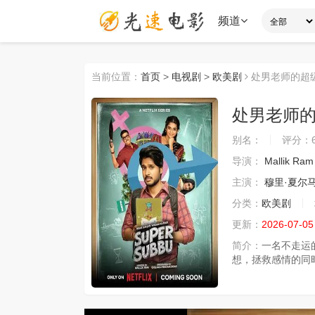
频道
当前位置：
首页
>
电视剧
>
欧美剧
处男老师的超
处男老师
别名：
评分：
导演：
Mallik Ram
主演：
穆里·夏尔
分类：
欧美剧
更新：
2026-07-05
简介：
一名不走运
想，拯救感情的同时 