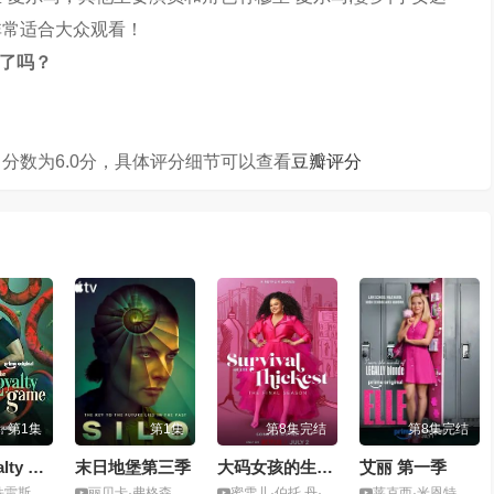
非常适合大众观看！
结了吗？
分数为6.0分，具体评分细节可以查看
豆瓣评分
第1集
第1集
第8集完结
第8集完结
The Loyalty Game
末日地堡第三季
大码女孩的生存之道第三季
艾丽 第一季
里科·罗萨雷斯
丽贝卡·弗格森,科曼
蜜雪儿·伯托,丹·安博尔,嘉丝莉·毕薇斯
莱克西·米恩特里,艾米·皮特兹,钱德勒·金尼,艾米·古德默菲