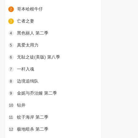
哥本哈根牛仔
2
亡者之妻
3
黑色丽人 第二季
4
真爱太用力
5
无耻之徒(美版) 第八季
6
一杆入魂
7
边境追缉队
8
金妮与乔治娅 第二季
9
钻井
10
蚊子海岸 第二季
11
极地暗杀 第二季
12