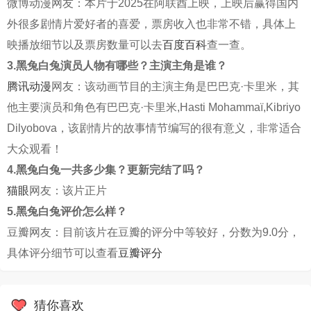
微博动漫网友：本片于2025在阿联酋上映，上映后赢得国内
外很多剧情片爱好者的喜爱，票房收入也非常不错，具体上
映播放细节以及票房数量可以去
百度百科
查一查。
3.黑兔白兔演员人物有哪些？主演主角是谁？
腾讯动漫
网友：该动画节目的主演主角是巴巴克·卡里米，其
他主要演员和角色有巴巴克·卡里米,Hasti Mohammaï,Kibriyo
Dilyobova，该剧情片的故事情节编写的很有意义，非常适合
大众观看！
4.黑兔白兔一共多少集？更新完结了吗？
猫眼
网友：该片正片
5.黑兔白兔评价怎么样？
豆瓣网友：目前该片在豆瓣的评分中等较好，分数为9.0分，
具体评分细节可以查看
豆瓣评分
猜你喜欢