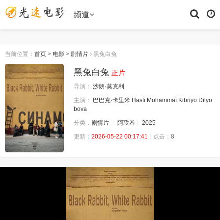
频道
当前位置：
首页
>
电影
>
剧情片
黑兔白兔
黑兔白兔
正片
导演：
沙朗·莫克利
主演：
巴巴克·卡里米
Hasti Mohammaï
Kibriyo Dilyo
bova
分类：
剧情片
阿联酋
2025
更新：
2026-05-22 00:17:41
点击：
8