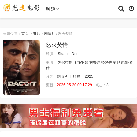
频道
当前位置：
首页
>
电影
>
剧情片
怒火焚情
怒火焚情
导演：
Shaneil Deo
主演：
阿努拉格·卡施亚普
姆鲁纳尔·塔库尔
阿迪维·赛
什
分类：
剧情片
印度
2025
更新：
2026-05-20 00:17:29
点击：
3