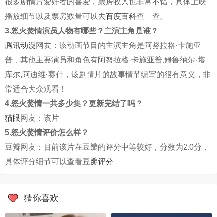
很多剧情片爱好者的喜爱，票房收入也非常不错，具体上映
播放细节以及票房数量可以去
百度百科
查一查。
3.怒火焚情演员人物有哪些？主演主角是谁？
腾讯动漫
网友：该动画节目的主演主角是阿努拉格·卡施亚
普，其他主要演员和角色有阿努拉格·卡施亚普,姆鲁纳尔·塔
库尔,阿迪维·赛什，该剧情片的故事情节编写的很有意义，非
常适合大众观看！
4.怒火焚情一共多少集？更新完结了吗？
猫眼
网友：该片
5.怒火焚情评价怎么样？
豆瓣网友：目前该片在豆瓣的评分中等较好，分数为2.0分，
具体评分细节可以查看
豆瓣评分
猜你喜欢