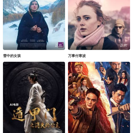
正片
正片
雪中的女孩
万事付寒波