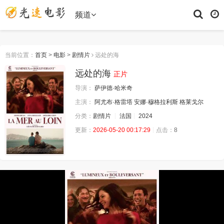
频道
当前位置：
首页
>
电影
>
剧情片
远处的海
远处的海
正片
导演：
萨伊德·哈米奇
主演：
阿尤布·格雷塔
安娜·穆格拉利斯
格莱戈尔
分类：
剧情片
法国
2024
更新：
2026-05-20 00:17:29
点击：
8