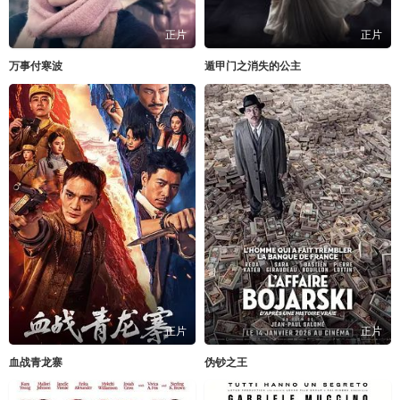
正片
正片
万事付寒波
遁甲门之消失的公主
正片
正片
血战青龙寨
伪钞之王