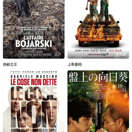
正片
抢先版
伪钞之王
上帝是吗