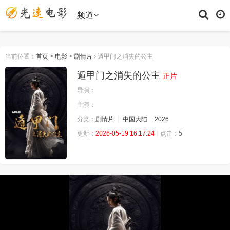
频道
当前位置：
首页
>
电影
>
剧情片
遁甲门之消失的公主
遁甲门之消失的公主
正片
导演：
主演：
分类：
剧情片
中国大陆
2026
更新：
2026-05-19 16:17:24
点击：
5