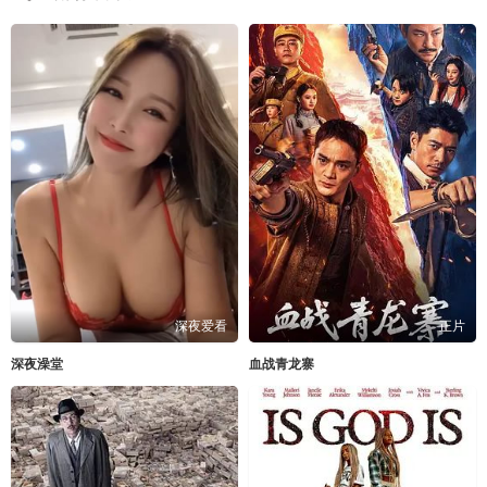
深夜爱看
正片
深夜澡堂
血战青龙寨