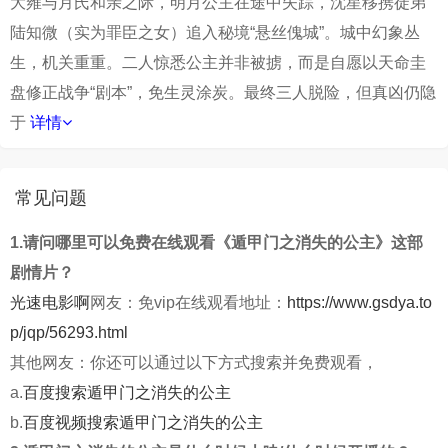
大雍与月氏和亲之际，明月公主在途中失踪，沈星移携徒弟
陆知微（实为罪臣之女）追入秘境“悬丝傀城”。城中幻象丛
生，机关重重。二人惊悉公主并非被掳，而是自愿以天命圭
盘修正战争“剧本”，免生灵涂炭。最终三人脱险，但真凶仍隐
于
详情
常见问题
1.请问哪里可以免费在线观看《遁甲门之消失的公主》这部
剧情片？
光速电影啊
网友：免vip在线观看地址：
https://www.gsdya.to
p/jqp/56293.html
其他网友：你还可以通过以下方式搜索并免费观看，
a.
百度搜索遁甲门之消失的公主
b.
百度视频搜索遁甲门之消失的公主