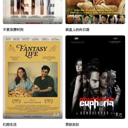
正片
正片
不要浪费时间
棋盘上的向日葵
正片
正片
幻想生活
罪欲欣狂