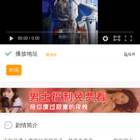
00:00
/
0:00
播放地址
排序
播放组
第1集
剧情简介