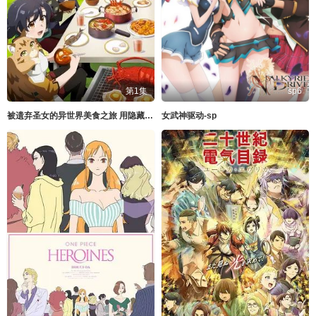
第1集
sp6
被遗弃圣女的异世界美食之旅 用隐藏技能召唤了露营车
女武神驱动-sp