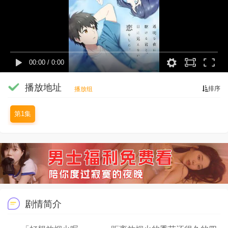
00:00
/
0:00
播放地址
排序
播放组
第1集
剧情简介