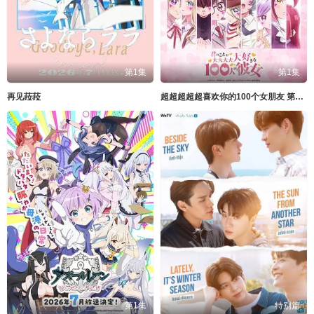
第1集
第1集
再见菈菈
超超超超超喜欢你的100个女朋友 第三季
第1集
特别篇