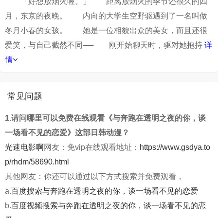
「好想放烟火喔。」 距离放烟火的季节还很久的四
月，东京的夜晚。 内向的大学生空野驱遇到了一名叫做
冬月小春的女孩。 她是一位相貌出众的美女，而且还很
爱笑，与自己截然不同── 刚开始聊天时，驱对她抱持
详
情
常见问题
1.请问哪里可以免费在线观看《与奔跑在透明之夜的你，谈
一场看不见的恋爱》这部日韩动漫？
光速电影啊
网友：免vip在线观看地址：
https://www.gsdya.to
p/rhdm/58690.html
其他网友：你还可以通过以下方式搜索并免费观看，
a.
百度搜索与奔跑在透明之夜的你，谈一场看不见的恋爱
b.
百度视频搜索与奔跑在透明之夜的你，谈一场看不见的恋