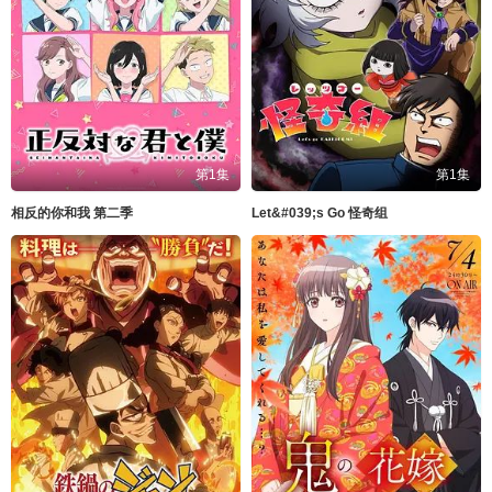
第1集
第1集
相反的你和我 第二季
Let&#039;s Go 怪奇组