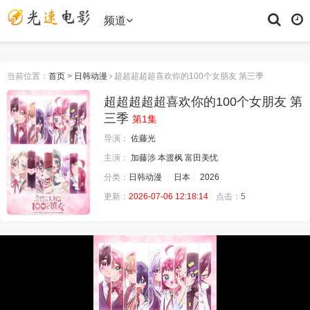
频道
当前位置：
首页
>
日韩动漫
超超超超超喜欢你的100个女朋友 第三季
超超超超超喜欢你的100个女朋友 第
三季
第1集
导演：
佐藤光
主演：
加藤涉
本渡枫
富田美忧
分类：
日韩动漫
日本
2026
更新：
2026-07-06 12:18:14
点击：
5