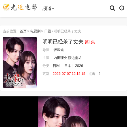
频道
当前位置：
首页
>
电视剧
>
日剧
明明已经杀了丈夫
明明已经杀了丈夫
第1集
导演：
饭塚健
主演：
内田理央
渡边圭祐
分类：
日剧
日本
2026
更新：
2026-07-07 12:15:15
点击：
5