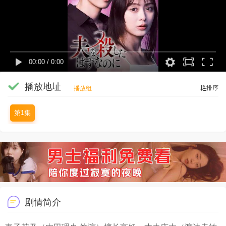
00:00
/
0:00
播放地址
排序
播放组
第1集
剧情简介