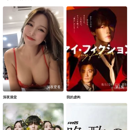
深夜爱看
第1集
深夜澡堂
我的虚构