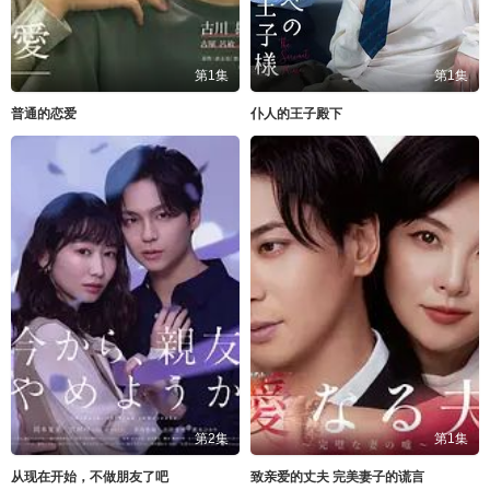
第1集
第1集
普通的恋爱
仆人的王子殿下
第2集
第1集
从现在开始，不做朋友了吧
致亲爱的丈夫 完美妻子的谎言