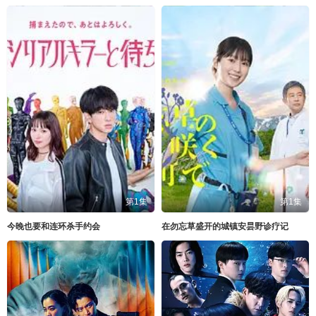
第1集
第1集
今晚也要和连环杀手约会
在勿忘草盛开的城镇安昙野诊疗记