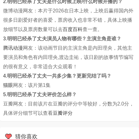
2.明明已经杀了丈夫是什么时候上映/什么时候开播的？
微博动漫网友：本片于2026在日本上映，上映后赢得国内外
很多日剧爱好者的喜爱，票房收入也非常不错，具体上映播
放细节以及票房数量可以去
百度百科
查一查。
3.明明已经杀了丈夫演员人物有哪些？主演主角是谁？
腾讯动漫
网友：该动画节目的主演主角是内田理央，其他主
要演员和角色有内田理央,渡边圭祐，该日剧的故事情节编写
的很有意义，非常适合大众观看！
4.明明已经杀了丈夫一共多少集？更新完结了吗？
猫眼
网友：该片第1集
5.明明已经杀了丈夫评价怎么样？
豆瓣网友：目前该片在豆瓣的评分中等较好，分数为2.0分，
具体评分细节可以查看
豆瓣评分
猜你喜欢