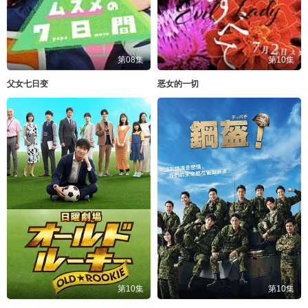
第08集
第10集
父女七日变
恶女的一切
第10集
第10集