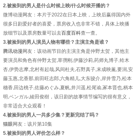
2.被捡到的男人是什么时候上映/什么时候开播的？
微博动漫网友：本片于2022在日本上映，上映后赢得国内外
很多日剧爱好者的喜爱，票房收入也非常不错，具体上映播
放细节以及票房数量可以去
百度百科
查一查。
3.被捡到的男人演员人物有哪些？主演主角是谁？
腾讯动漫
网友：该动画节目的主演主角是仲野太贺，其他主
要演员和角色有仲野太贺,草彅刚,伊藤沙莉,药师丸博子,铃木
杏,伊势志摩,北村有起哉,风间杜夫,石野真子,末成映薫,要润,安
藤玉惠,北香那,前田旺志郎,六角精儿,大东骏介,岸井雪乃,松本
穗香,田边桃子,佐藤めぐみ,夏帆,井川遥,松尾谕,冢本晋也,柄本
明,ベンガル,綾田俊樹，该日剧的故事情节编写的很有意义，
非常适合大众观看！
4.被捡到的男人一共多少集？更新完结了吗？
猫眼
网友：该片第10集
5.被捡到的男人评价怎么样？