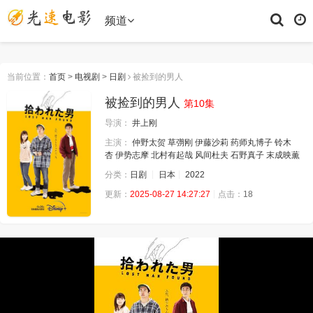
频道
当前位置：
首页
>
电视剧
>
日剧
被捡到的男人
被捡到的男人
第10集
导演：
井上刚
主演：
仲野太贺
草彅刚
伊藤沙莉
药师丸博子
铃木
杏
伊势志摩
北村有起哉
风间杜夫
石野真子
末成映薫
分类：
日剧
日本
2022
更新：
2025-08-27 14:27:27
点击：
18