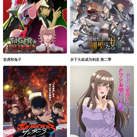
第5集
第1集
老虎和兔子
乡下大叔成为剑圣 第二季