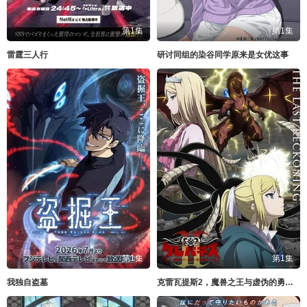
第1集
第1集
雷霆三人行
研讨同组的染谷同学原来是女优这事
第1集
第1集
我独自盗墓
克雷瓦提斯2，魔兽之王与虚伪的勇者传承