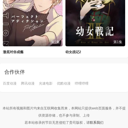
第1集
第1集
澈底对你成瘾
幼女战记2
合作伙伴
百度动漫
腾讯动漫
光速电影
优酷动漫
哔哩哔哩
本站所有视频和图片均来自互联网收集而来，本网站只提供web页面服务，并不提
供资源存储，也不参与录制、上传
若本站收录的节目无意侵犯了贵司版权，请
联系我们