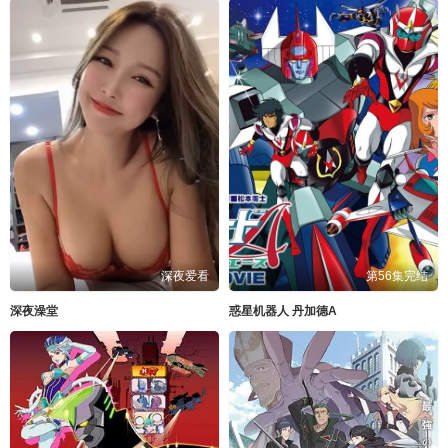
深夜爱看
第56集完结
深夜澡堂
惑星机器人 丹加德A