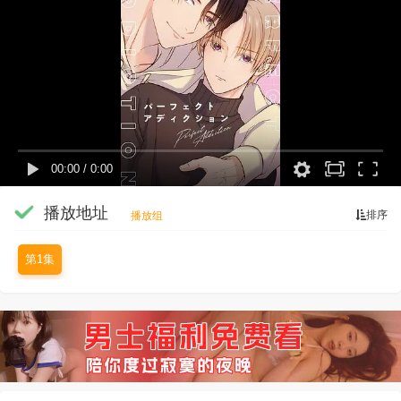
00:00
/
0:00
播放地址
排序
播放组
第1集