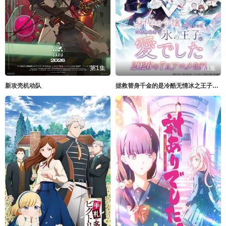
第1集
第1集
新攻壳机动队
拯救替身千金的是冷酷无情冰之王子的爱