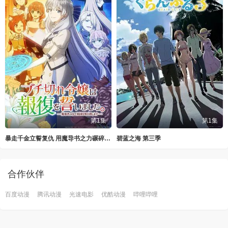
第1集
第1集
暴走千金立誓复仇 用魔导书之力碾碎祖国
碧蓝之海 第三季
合作伙伴
百度动漫
腾讯动漫
光速电影
优酷动漫
哔哩哔哩