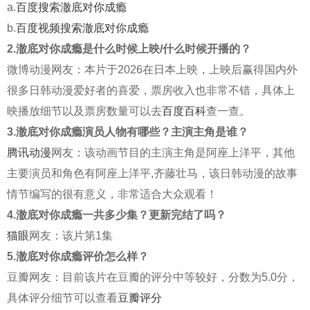
a.
百度搜索澈底对你成瘾
b.
百度视频搜索澈底对你成瘾
2.澈底对你成瘾是什么时候上映/什么时候开播的？
微博动漫网友：本片于2026在日本上映，上映后赢得国内外
很多日韩动漫爱好者的喜爱，票房收入也非常不错，具体上
映播放细节以及票房数量可以去
百度百科
查一查。
3.澈底对你成瘾演员人物有哪些？主演主角是谁？
腾讯动漫
网友：该动画节目的主演主角是阿座上洋平，其他
主要演员和角色有阿座上洋平,齐藤壮马，该日韩动漫的故事
情节编写的很有意义，非常适合大众观看！
4.澈底对你成瘾一共多少集？更新完结了吗？
猫眼
网友：该片第1集
5.澈底对你成瘾评价怎么样？
豆瓣网友：目前该片在豆瓣的评分中等较好，分数为5.0分，
具体评分细节可以查看
豆瓣评分