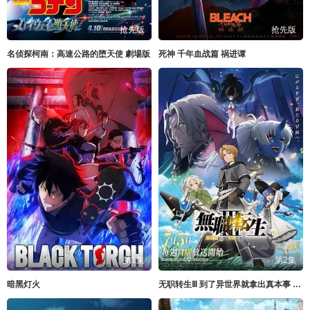
抢先版
抢先版
名侦探柯南：高速公路的堕天使 劇場版
死神 千年血战篇 祸进谭
第1集
第2集
暗黑灯火
无职转生Ⅲ 到了异世界就拿出真本事 第三季