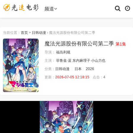
频道
当前位置：
首页
>
日韩动漫
魔法光源股份有限公司第二季
魔法光源股份有限公司第二季
第1集
导演：
福岛利规
主演：
菲鲁兹·蓝
东内麻理子
小山力也
分类：
日韩动漫
日本
2026
更新：
2026-07-05 12:18:15
点击：
4