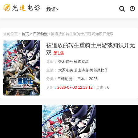
频道
当前位置：
首页
>
日韩动漫
被追放的转生重骑士用游戏知识开无双
被追放的转生重骑士用游戏知识开无
双
第1集
导演：
铃木信吾
横峰克昌
主演：
大冢刚央
若山诗音
阿部菜摘子
分类：
日韩动漫
日本
2026
更新：
2026-07-03 12:18:12
点击：
6