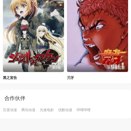
第9集
第24集完结
黑之宣告
刃牙
合作伙伴
百度动漫
腾讯动漫
光速电影
优酷动漫
哔哩哔哩