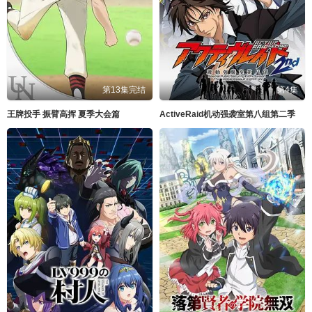
第13集完结
第4集
王牌投手 振臂高挥 夏季大会篇
ActiveRaid机动强袭室第八组第二季