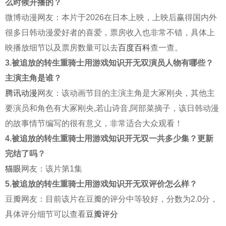
么时候开播的？
微博动漫网友：本片于2026在日本上映，上映后赢得国内外
很多日韩动漫爱好者的喜爱，票房收入也非常不错，具体上
映播放细节以及票房数量可以去
百度百科
查一查。
3.被追放的转生重骑士用游戏知识开无双演员人物有哪些？
主演主角是谁？
腾讯动漫
网友：该动画节目的主演主角是大冢刚央，其他主
要演员和角色有大冢刚央,若山诗音,阿部菜摘子，该日韩动漫
的故事情节编写的很有意义，非常适合大众观看！
4.被追放的转生重骑士用游戏知识开无双一共多少集？更新
完结了吗？
猫眼
网友：该片第1集
5.被追放的转生重骑士用游戏知识开无双评价怎么样？
豆瓣网友：目前该片在豆瓣的评分中等较好，分数为2.0分，
具体评分细节可以查看
豆瓣评分