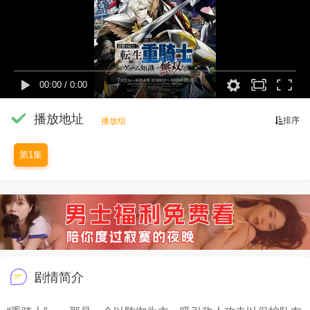
00:00
/
0:00
播放地址
排序
播放组
第1集
剧情简介