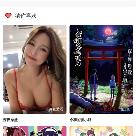
猜你喜欢
深夜爱看
第1集
深夜澡堂
令和的斑小姐