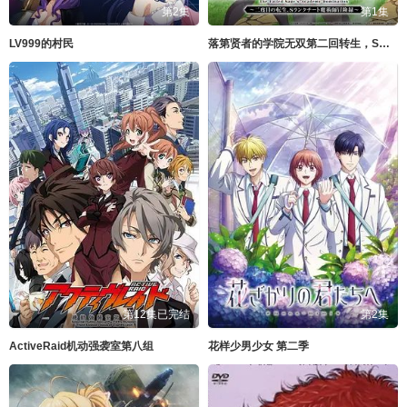
第2集
第1集
LV999的村民
落第贤者的学院无双第二回转生，S等级作弊魔术师冒险记
第12集已完结
第2集
ActiveRaid机动强袭室第八组
花样少男少女 第二季