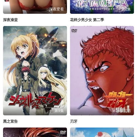
深夜爱看
第2集
深夜澡堂
花样少男少女 第二季
第9集
第24集完结
黑之宣告
刃牙