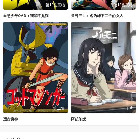
第10集完结
第13集完结
血意少年OAD：我辈不是猫
鲁邦三世：名为峰不二子的女人
第12集
正片
远古魔神
阿茹茉妮