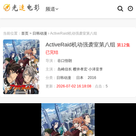
频道
当前位置：
首页
>
日韩动漫
ActiveRaid机动强袭室第八组
ActiveRaid机动强袭室第八组
第12集
已完结
导演：
谷口悟朗
主演：
岛崎信长
樱井孝宏
小泽亚李
分类：
日韩动漫
日本
2016
更新：
2026-07-02 16:18:08
点击：
5