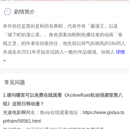
剧情简介
本作担任监督的是秋田谷典昭，代表作有「爆漫王」以及
「城下町的蒲公英」。角色原案由刚刚热播结束的动画「食
戟之灵」的作者佐伯俊担任，他先前以帅气的画风的18x同人
本成名在2011年开始尝试踏入一般向作品领域。动画人
详情
常见问题
1.请问哪里可以免费在线观看《ActiveRaid机动强袭室第八
组》这部日韩动漫？
光速电影啊
网友：免vip在线观看地址：
https://www.gsdya.to
p/rhdm/58561.html