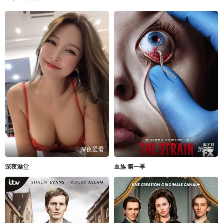
深夜爱看
第2集
深夜澡堂
血族 第一季