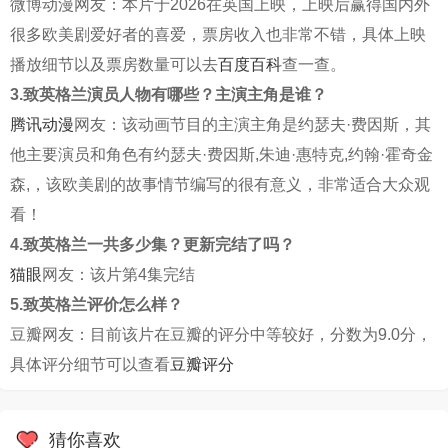
微博动漫网友：本片于2026在英国上映，上映后赢得国内外
很多欧美剧爱好者的喜爱，票房收入也非常不错，具体上映
播放细节以及票房数量可以去
百度百科
查一查。
3.致英格兰演员人物有哪些？主演主角是谁？
腾讯动漫
网友：该动画节目的主演主角是约瑟夫·费因斯，其
他主要演员和角色有约瑟夫·费因斯,朱迪·惠特克,约翰·霍奇金
森,，该欧美剧的故事情节编写的很有意义，非常适合大众观
看！
4.致英格兰一共多少集？更新完结了吗？
猫眼
网友：该片第4集完结
5.致英格兰评价怎么样？
豆瓣网友：目前该片在豆瓣的评分中等较好，分数为9.0分，
具体评分细节可以查看
豆瓣评分
猜你喜欢