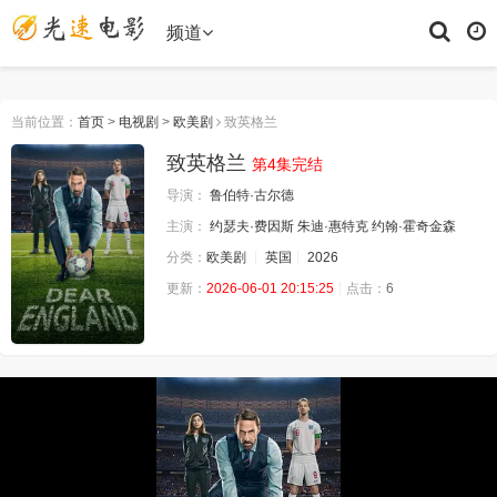
频道
当前位置：
首页
>
电视剧
>
欧美剧
致英格兰
致英格兰
第4集完结
导演：
鲁伯特·古尔德
主演：
约瑟夫·费因斯
朱迪·惠特克
约翰·霍奇金森
分类：
欧美剧
英国
2026
更新：
2026-06-01 20:15:25
点击：
6