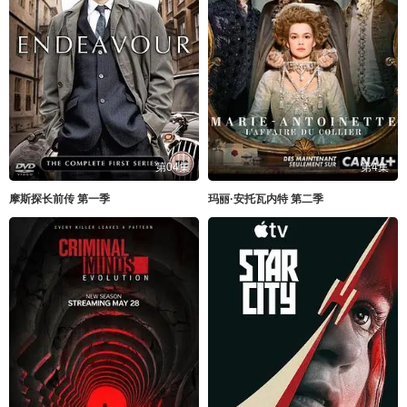
第04集
第4集
摩斯探长前传 第一季
玛丽·安托瓦内特 第二季