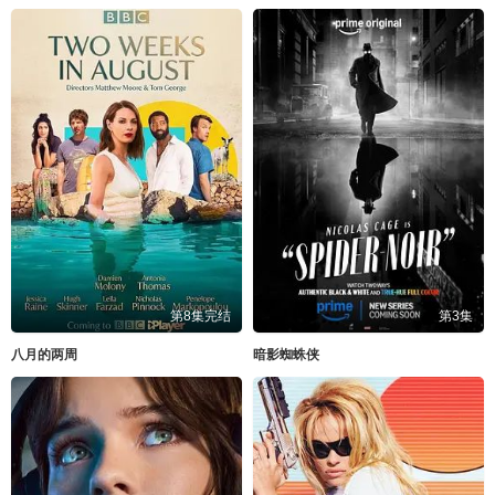
第8集完结
第3集
八月的两周
暗影蜘蛛侠