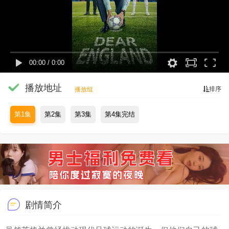
00:00
/
0:00
播放地址
排序
播放组
第1集
第2集
第3集
第4集完结
剧情简介