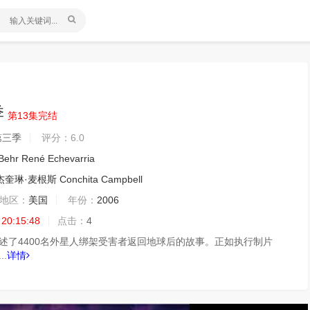
季
第13集完结
 第三季
评分：
6.0
 Behr
René Echevarria
杰奎琳·麦根斯
Conchita Campbell
地区：
美国
年份：
2006
 20:15:48
点击：
4
》讲述了4400名外星人绑架受害者返回地球后的故事。正如执行制片
.
详情