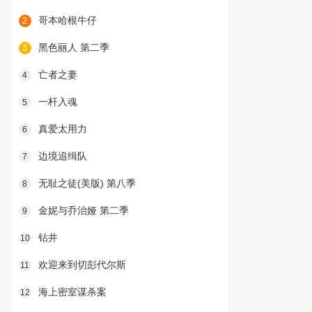
哥本哈根牛仔
2
黑色丽人 第二季
3
亡者之妻
4
一杆入魂
5
真爱太用力
6
边境追缉队
7
无耻之徒(美版) 第八季
8
金妮与乔治娅 第二季
9
钻井
10
欢迎来到切彭代尔斯
11
海上密室谋杀案
12