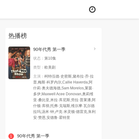
热播榜
90年代秀 第一季
状态：
第10集
类型：
欧美剧
主演：
柯特伍德·史密斯,黛布拉·乔·拉
普,梅斯·科罗内尔,Callie Haverda,阿
什莉·奥夫德海德,Sam Morelos,莱茵·
多伊,Maxwell Acee Donovan,奥莉维
亚·桑比亚,米拉·库尼斯,劳拉·普莱潘,阿
什顿·库彻,托弗·戈瑞斯,维尔摩·瓦尔德
拉玛,汤米·钟,卢克·米灵顿-德雷克,朱利
安·赞恩,安德鲁·霍特里
90年代秀 第一季
1