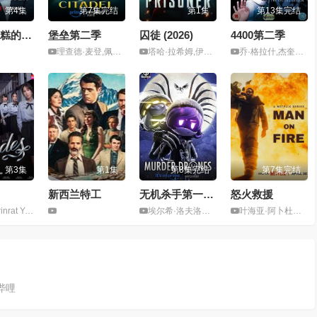
第4集
第7集完结
第1集
第13集完结
史上最糟糕的前任第二季
堡垒第二季
囚徒 (2026)
4400第二季
理查德·麦登,佩丽冉卡·曹帕拉,斯坦利·图齐,莱丝利·曼维尔,阿什莉·卡明斯,杰克·莱诺,马特·贝里,莉娜·埃尔·阿拉比,梅尔·丹德里奇,加布里埃尔·利昂纳,Rayna Vallandingham,奥莱加·费多罗,拉胡尔·寇利,Demelza O'Sullivan,Jolan Parpillat,迈克尔·特鲁科
塔哈·拉希姆,伊祖卡·霍伊尔,Jessica Barker-Wren,丹尼尔·贝茨,芬恩·本尼特,乔丹·朗,斯蒂文·埃尔德,Adil Akram,埃迪·马森,凯瑟琳·麦克马克,劳里·戴维森,肯·恩沃苏,莉奥妮·贝尼希,山姆·特劳顿,布莱恩·F·奥博恩,优素福·凯尔科尔,安东·瓦朗西
乔·格拉什,杰奎琳·麦根斯,康奇塔·坎贝尔
第3集
第1集
第8集完结
第7集完结
新西兰特工
无机杀手第一季（中文版）
怒火救援
 Ngamsukkasemsri,Puyfai Tharathip Baisaeng,Ploy Jhutamas Pakonworrawong
埃尔希·洛夫洛克,迈克尔·科瓦赫,Nola Klop,Shara Kirby,Hayley Nelson,Luke Lerdwichagul,大卫·迪克森,Jasmine Yang,Kevin Lerdwichagul,Sean Chiplock,Liam Vickers
叶海亚·阿卜杜勒-迈丁,亚历克斯·奥泽罗夫,Martín Peralta,Calo Rodriguez,亚瑟·亚历山大,大卫·诺,格蕾丝·沈,Daniela Porras,Marc Dennis,Elizabeth Leiner,Álvaro Peralta,Matías López,Juliana Spínola,鲍比·坎纳瓦尔,斯科特·麦克纳里,艾莉丝·布拉加,保罗·本-维克托,比莉·布勒
哔哩