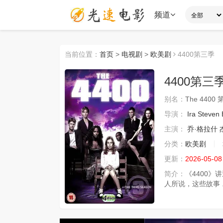
频道
当前位置：
首页
>
电视剧
>
欧美剧
4400第三季
4400第三
别名：
The 4400
导演：
Ira Steven
主演：
乔·格拉什
分类：
欧美剧
更新：
2026-05-08
简介：
《4400
人所说，这些故事 ..