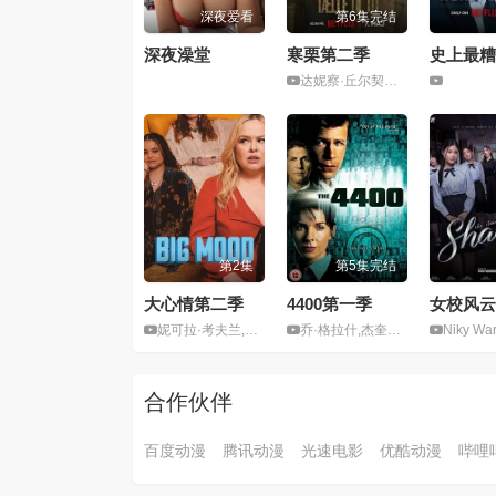
深夜爱看
第6集完结
深夜澡堂
寒栗第二季
达妮察·丘尔契奇,米克尔·福尔斯加德,苏菲·格拉宝
第2集
第5集完结
大心情第二季
4400第一季
女校风云
妮可拉·考夫兰,莉迪娅·韦斯特
乔·格拉什,杰奎琳·麦根斯,Patrick John Flueger
Niky Warinrat Yolprasong,England Ladamanee Rattanapornvareesakul,瓦拉妮·塔瓦翁,本嘉妮·宛澈蓝瓦松达拉,Opal Kulwipa
合作伙伴
百度动漫
腾讯动漫
光速电影
优酷动漫
哔哩