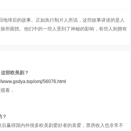
者返回地球后的故事。正如执行制片人所说，这些故事讲述的是人
去脉所困扰。他们中的一些人受到了神秘的影响，有些人则拥有
》这部欧美剧？
://www.gsdya.top/omj/56076.html
费观看，
的？
上映后赢得国内外很多欧美剧爱好者的喜爱，票房收入也非常不