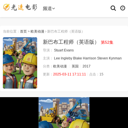
频道
当前位置：
首页
>
欧美动漫
新巴布工程师（英语版）
新巴布工程师（英语版）
第52集
导演：
Stuart
Evans
主演：
Lee
lngleby
Blake
Harrison
Steven
Kynman
分类：
欧美动漫
英国
2017
更新：
2025-03-11 17:11:11
点击：
15