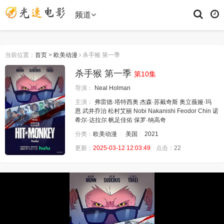
频道
当前位置：
首页
>
欧美动漫
杀手猴 第一季
杀手猴 第一季
第10集
导演：
Neal Holman
主演：
弗雷德·塔特西奥
杰森·苏戴奇斯
奥立薇娅·玛
恩
武井乔治
松村艾丽
Nobi Nakanishi
Feodor Chin
诺
希尔·达拉尔
帆足佳佑
保罗·纳高奇
分类：
欧美动漫
美国
2021
更新：
2025-03-12 12:03:49
点击：
22