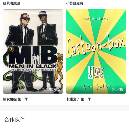
拾荒者统治
小英雄麦特
第13集完结
第12集
黑衣警探 第一季
卡通盒子 第一季
合作伙伴