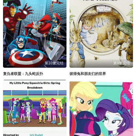
第10集完结
第9集完结
复仇者联盟：九头蛇反扑
彼得兔和朋友们的世界