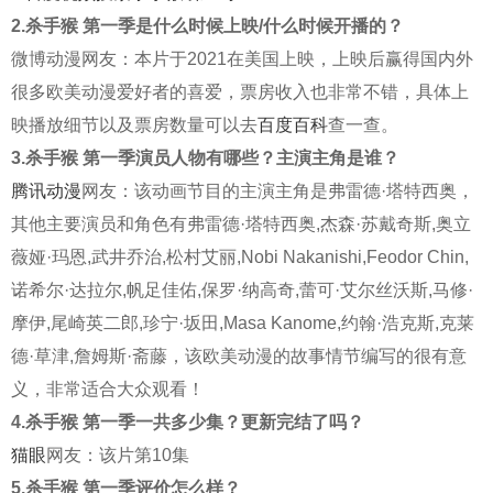
2.杀手猴 第一季是什么时候上映/什么时候开播的？
微博动漫网友：本片于2021在美国上映，上映后赢得国内外
很多欧美动漫爱好者的喜爱，票房收入也非常不错，具体上
映播放细节以及票房数量可以去
百度百科
查一查。
3.杀手猴 第一季演员人物有哪些？主演主角是谁？
腾讯动漫
网友：该动画节目的主演主角是弗雷德·塔特西奥，
其他主要演员和角色有弗雷德·塔特西奥,杰森·苏戴奇斯,奥立
薇娅·玛恩,武井乔治,松村艾丽,Nobi Nakanishi,Feodor Chin,
诺希尔·达拉尔,帆足佳佑,保罗·纳高奇,蕾可·艾尔丝沃斯,马修·
摩伊,尾崎英二郎,珍宁·坂田,Masa Kanome,约翰·浩克斯,克莱
德·草津,詹姆斯·斋藤，该欧美动漫的故事情节编写的很有意
义，非常适合大众观看！
4.杀手猴 第一季一共多少集？更新完结了吗？
猫眼
网友：该片第10集
5.杀手猴 第一季评价怎么样？