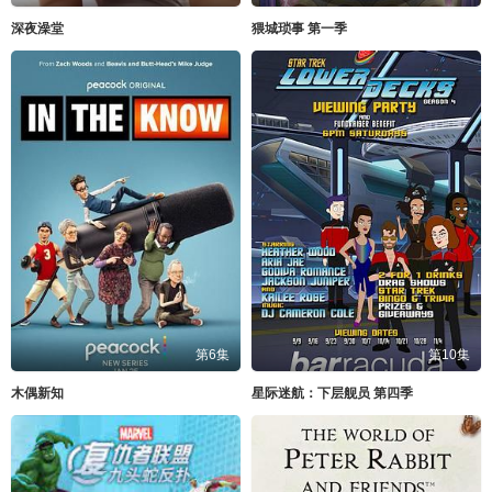
深夜澡堂
猥城琐事 第一季
第6集
第10集
木偶新知
星际迷航：下层舰员 第四季