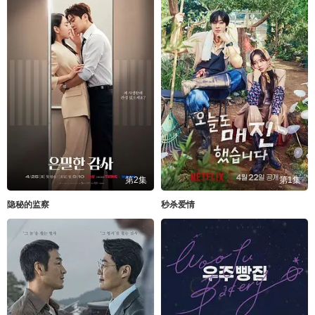
第2集
第1集
隐秘的监察
秒杀爱情