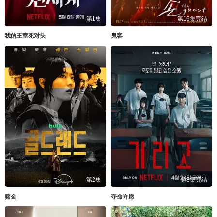
第1集
第16集完结
我的王室死对头
鬼客
第2集
第8集完结
赌金
夺命许愿