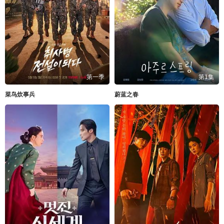
第一季
第1集
菜鸟炊事兵
蔚蓝之春