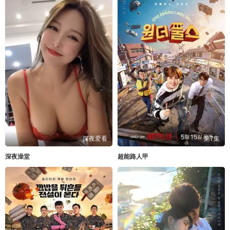
深夜爱看
第7集
深夜澡堂
超能路人甲