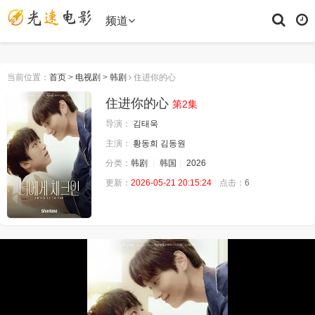
频道
当前位置：
首页
>
电视剧
>
韩剧
住进你的心
住进你的心
第2集
导演：
김태욱
主演：
황동희
김동원
分类：
韩剧
韩国
2026
更新：
2026-05-21 20:15:24
点击：
6