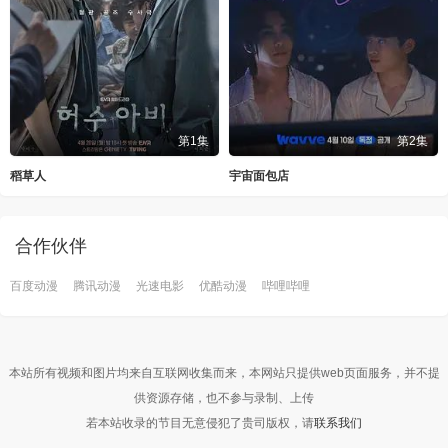
第1集
第2集
稻草人
宇宙面包店
合作伙伴
百度动漫
腾讯动漫
光速电影
优酷动漫
哔哩哔哩
本站所有视频和图片均来自互联网收集而来，本网站只提供web页面服务，并不提
供资源存储，也不参与录制、上传
若本站收录的节目无意侵犯了贵司版权，请
联系我们