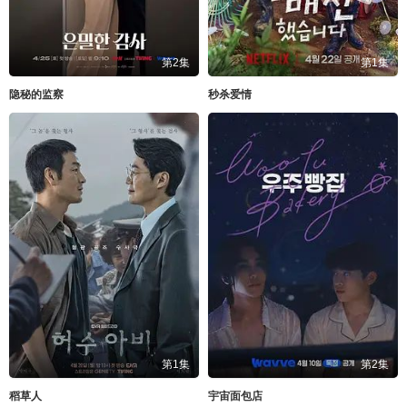
第2集
第1集
隐秘的监察
秒杀爱情
第1集
第2集
稻草人
宇宙面包店