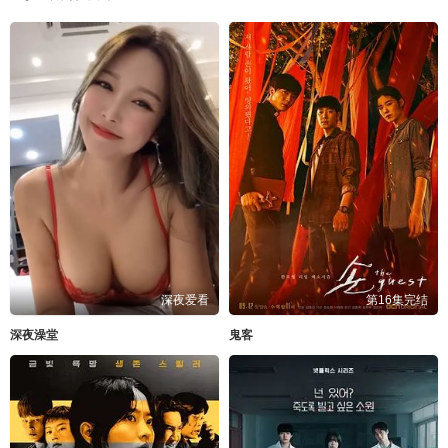
深夜爱看
第16集完结
深夜澡堂
鬼客