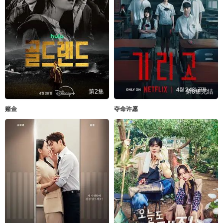
第2集
第8集完结
赌金
夺命许愿