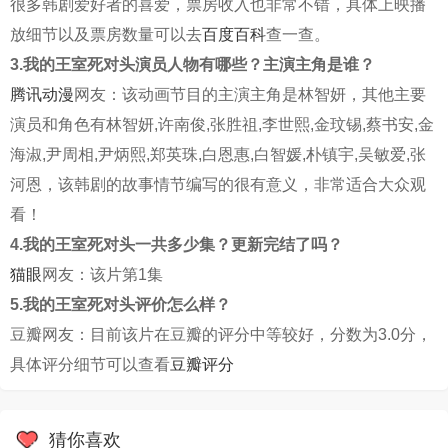
很多韩剧爱好者的喜爱，票房收入也非常不错，具体上映播
放细节以及票房数量可以去
百度百科
查一查。
3.我的王室死对头演员人物有哪些？主演主角是谁？
腾讯动漫
网友：该动画节目的主演主角是林智妍，其他主要
演员和角色有林智妍,许南俊,张胜祖,李世熙,金玟锡,蔡书安,金
海淑,尹周相,尹炳熙,郑英珠,白恩惠,白智媛,朴镇宇,吴敏爱,张
河恩，该韩剧的故事情节编写的很有意义，非常适合大众观
看！
4.我的王室死对头一共多少集？更新完结了吗？
猫眼
网友：该片第1集
5.我的王室死对头评价怎么样？
豆瓣网友：目前该片在豆瓣的评分中等较好，分数为3.0分，
具体评分细节可以查看
豆瓣评分
猜你喜欢