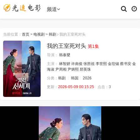
频道
当前位置：
首页
>
电视剧
>
韩剧
我的王室死对头
我的王室死对头
第1集
导演：
韩泰燮
主演：
林智妍
许南俊
张胜祖
李世熙
金玟锡
蔡书安
金
海淑
尹周相
尹炳熙
郑英珠
分类：
韩剧
韩国
2026
更新：
2026-05-09 00:15:25
点击：
3