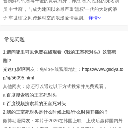
被朝鲜时代恶毒千金的灵魂附身，养成‘恶人’性格的无名演
员‘申世莉’，与成为建国以来最严重‘滥权’一代的大财阀浪
子‘车世桂’之间跨越时空的浪漫爱情喜剧。
详情
常见问题
1.请问哪里可以免费在线观看《我的王室死对头》这部韩
剧？
光速电影啊
网友：免vip在线观看地址：
https://www.gsdya.to
p/hj/56095.html
其他网友：你还可以通过以下方式搜索并免费观看，
a.
百度搜索我的王室死对头
b.
百度视频搜索我的王室死对头
2.我的王室死对头是什么时候上映/什么时候开播的？
微博动漫网友：本片于2026在韩国上映，上映后赢得国内外