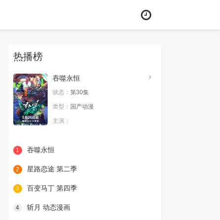
热播榜
吞噬永恒
状态：
第30集
类型：
国产动漫
主演：
吞噬永恒
1
星路恋途 第二季
2
百变马丁 第四季
3
斩月 动态漫画
4