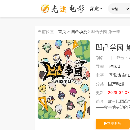
频道
当前位置：
首页
>
国产动漫
凹凸学园 第一季
凹凸学园 
别名：
评分：
导演：
严猛涛
主演：
季骜杰
敵.
分类：
国产动漫
更新：
2026-07-07
简介：
故事以凹凸
——金与他身边的同 
立即播放