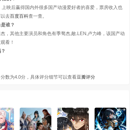
映，上映后赢得国内外很多国产动漫爱好者的喜爱，票房收入也
可以去
百度百科
查一查。
角是谁？
，其他主要演员和角色有季骜杰,敵.LEN,卢力峰，该国产动
众观看！
吗？
分数为4.0分，具体评分细节可以查看
豆瓣评分