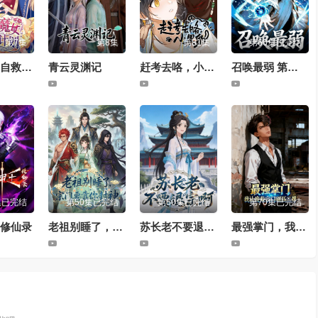
第7集
第8集
第81集
第60集已完结
反派魔女自救计划
青云灵渊记
赶考去咯，小黑豹
召唤最弱 第一季
集已完结
第50集已完结
第50集已完结
第70集已完结
修仙录
老祖别睡了，宗门要靠你封神
苏长老不要退宗啊
最强掌门，我让废柴宗门碾压三界