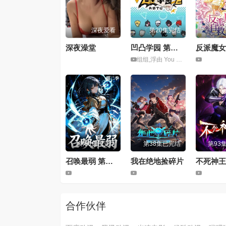
深夜爱看
第20集完结
深夜澡堂
凹凸学园 第二季
组组,浮由 You Fu,钟巍,卢力峰,史泽鲲,黄骥,默伶
第60集已完结
第38集已完结
第93
召唤最弱 第二季
我在绝地捡碎片
不死神王
合作伙伴