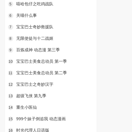
嘻哈包仔之吃鸡战队
5
关喵什么事
6
宝宝巴士奇妙救援队
7
无限使徒与十二战姬
8
百炼成神 动态漫 第三季
9
宝宝巴士美食总动员 第一季
10
宝宝巴士美食总动员 第二季
11
宝宝巴士之奇妙汉字
12
超级飞侠 第九季
13
重生小医仙
14
999个妹子倒追我 动态漫画
15
时光代理人日语版
16