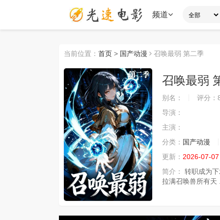
频道
当前位置：
首页
>
国产动漫
召唤最弱 第二季
召唤最弱 
别名：
评分：
导演：
主演：
分类：
国产动漫
更新：
2026-07-07
简介：
转职成为下
拉满召唤兽所有天 ..