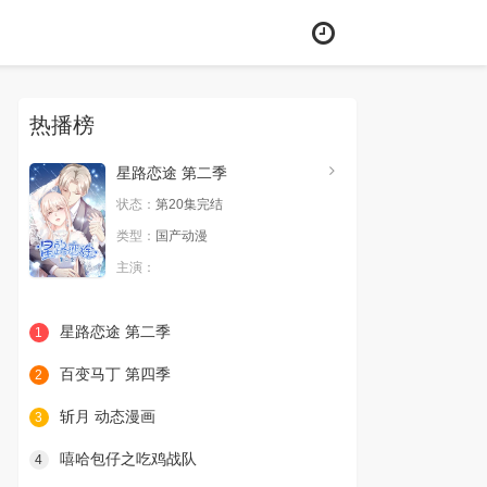
热播榜
星路恋途 第二季
状态：
第20集完结
类型：
国产动漫
主演：
星路恋途 第二季
1
百变马丁 第四季
2
斩月 动态漫画
3
嘻哈包仔之吃鸡战队
4