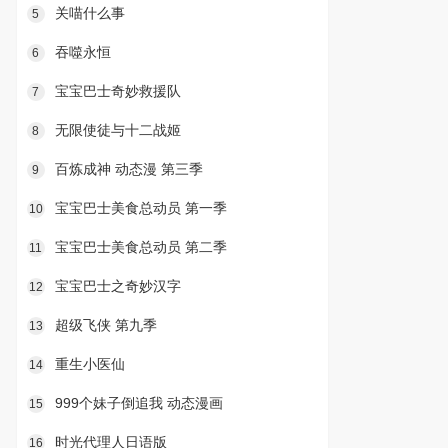
关喵什么事
5
吞噬永恒
6
宝宝巴士奇妙救援队
7
无限使徒与十二战姬
8
百炼成神 动态漫 第三季
9
宝宝巴士美食总动员 第一季
10
宝宝巴士美食总动员 第二季
11
宝宝巴士之奇妙汉字
12
超级飞侠 第九季
13
重生小医仙
14
999个妹子倒追我 动态漫画
15
时光代理人日语版
16