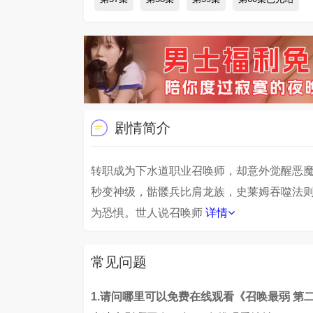
剧情简介
转职成为下水道职业召唤师，却意外觉醒恶
秒变神级，骷髅兵比肩龙族，史莱姆吞噬法
为恐惧。世人说召唤师
详情
常见问题
1.请问哪里可以免费在线观看《召唤最弱 第