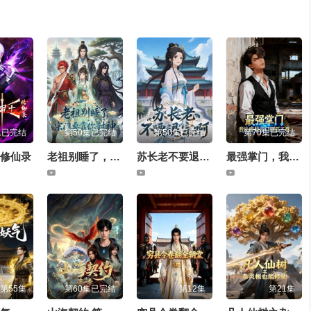
集已完结
第50集已完结
第50集已完结
第70集已完结
修仙录
老祖别睡了，宗门要靠你封神
苏长老不要退宗啊
最强掌门，我让废柴宗门碾压三界
第55集
第60集已完结
第12集
第21集