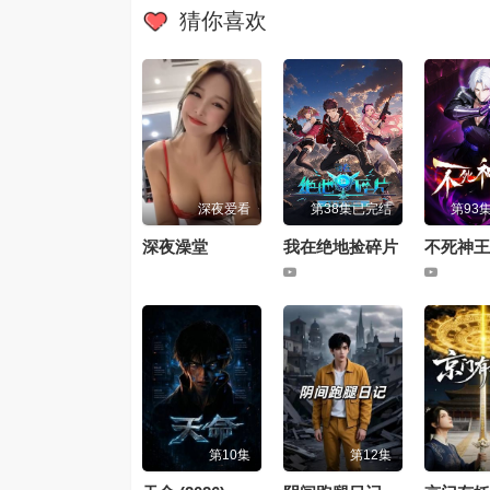
猜你喜欢
深夜爱看
第38集已完结
第93
深夜澡堂
我在绝地捡碎片
不死神王
第10集
第12集