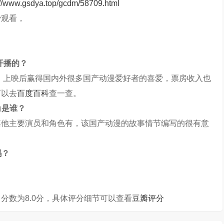
://www.gsdya.top/gcdm/58709.html
费观看，
开播的？
映，上映后赢得国内外很多国产动漫爱好者的喜爱，票房收入也
可以去
百度百科
查一查。
角是谁？
其他主要演员和角色有，该国产动漫的故事情节编写的很有意
吗？
分数为8.0分，具体评分细节可以查看
豆瓣评分