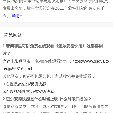
一位24岁的音乐评论家与她决定推广的一支独立乐队的成员
发展出恋情，故事背景设定在2011年蒙特利尔的独立音乐
圈。
详情
常见问题
1.请问哪里可以免费在线观看《迈尔安德快感》这部喜剧
片？
光速电影啊
网友：免vip在线观看地址：
https://www.gsdya.to
p/xjp/56316.html
其他网友：你还可以通过以下方式搜索并免费观看，
a.
百度搜索迈尔安德快感
b.
百度视频搜索迈尔安德快感
2.迈尔安德快感是什么时候上映/什么时候开播的？
微博动漫网友：本片于2025在加拿大上映，上映后赢得国内