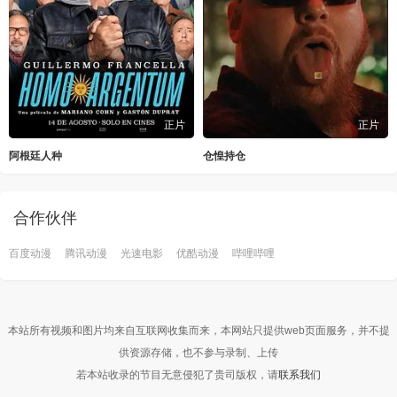
正片
正片
阿根廷人种
仓惶持仓
合作伙伴
百度动漫
腾讯动漫
光速电影
优酷动漫
哔哩哔哩
本站所有视频和图片均来自互联网收集而来，本网站只提供web页面服务，并不提
供资源存储，也不参与录制、上传
若本站收录的节目无意侵犯了贵司版权，请
联系我们