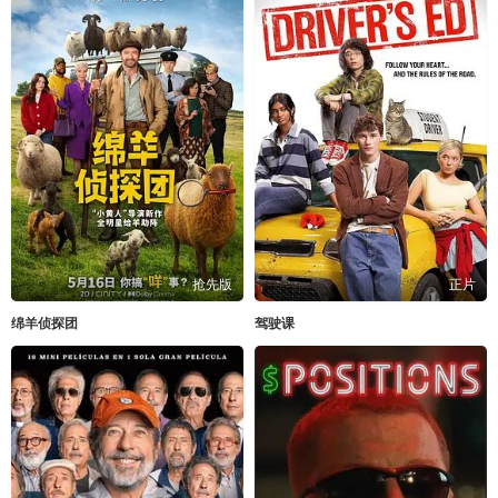
抢先版
正片
绵羊侦探团
驾驶课