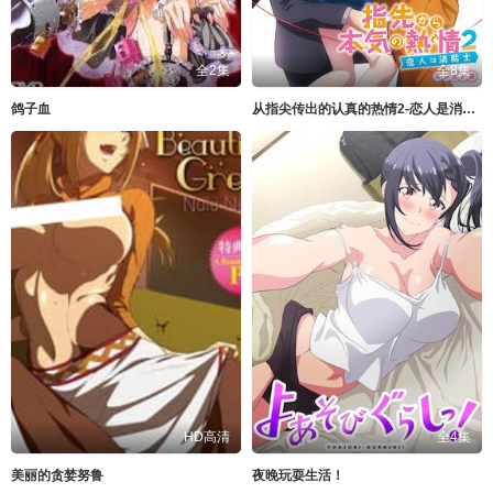
全2集
全8集
鸽子血
从指尖传出的认真的热情2-恋人是消防员-
HD高清
全4集
美丽的贪婪努鲁
夜晚玩耍生活！