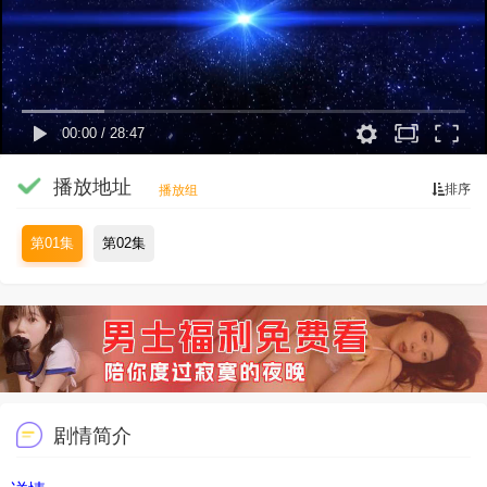
00:00
/
28:47
播放地址
排序
播放组
第01集
第02集
剧情简介