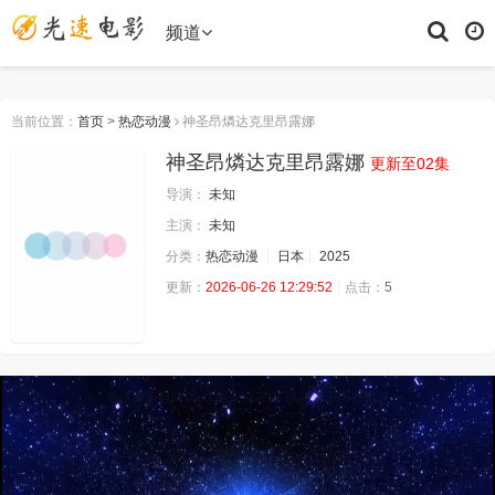
频道
当前位置：
首页
>
热恋动漫
神圣昂燐达克里昂露娜
神圣昂燐达克里昂露娜
更新至02集
导演：
未知
主演：
未知
分类：
热恋动漫
日本
2025
更新：
2026-06-26 12:29:52
点击：
5