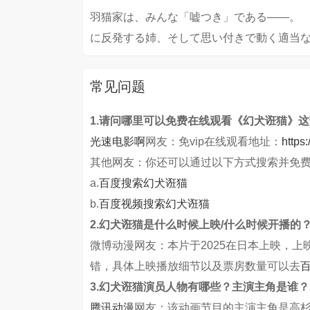
羽猫家は、みんな「嘘つき」である――。
に反発する姉、そして思い付きで動く適当
常见问题
1.请问哪里可以免费在线观看《幻犬诳猫》
光速电影啊
网友：免vip在线观看地址：
https
其他网友：你还可以通过以下方式搜索并免
a.
百度搜索幻犬诳猫
b.
百度视频搜索幻犬诳猫
2.幻犬诳猫是什么时候上映/什么时候开播的
微博动漫网友：本片于2025在日本上映，
错，具体上映播放细节以及票房数量可以去
3.幻犬诳猫演员人物有哪些？主演主角是谁？
腾讯动漫
网友：该动画节目的主演主角是高杉