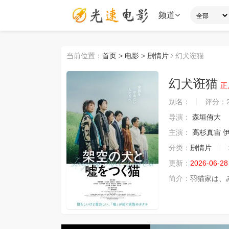
频道
当前位置：
首页
>
电影
>
剧情片
幻犬诳猫
幻犬诳猫
正
别名：
评分：
导演：
森垣侑大
主演：
高杉真宙
分类：
剧情片
更新：
2026-06-28
简介：
羽猫家は、み