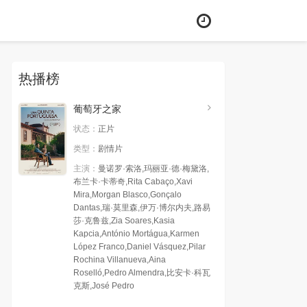
热播榜
葡萄牙之家
状态：
正片
类型：
剧情片
主演：
曼诺罗·索洛,玛丽亚·德·梅黛洛,
布兰卡·卡蒂奇,Rita Cabaço,Xavi
Mira,Morgan Blasco,Gonçalo
Dantas,瑞·莫里森,伊万·博尔内夫,路易
莎·克鲁兹,Zia Soares,Kasia
Kapcia,António Mortágua,Karmen
López Franco,Daniel Vásquez,Pilar
Rochina Villanueva,Aina
Roselló,Pedro Almendra,比安卡·科瓦
克斯,José Pedro