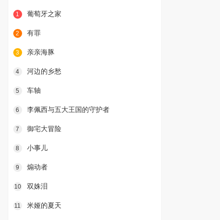
葡萄牙之家
1
有罪
2
亲亲海豚
3
河边的乡愁
4
车轴
5
李佩西与五大王国的守护者
6
御宅大冒险
7
小事儿
8
煽动者
9
双姝泪
10
米娅的夏天
11