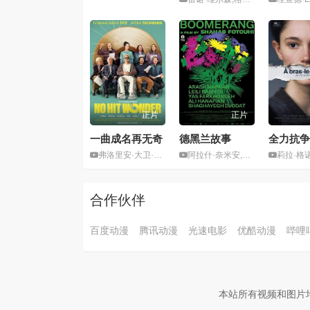
正片
正片
一曲成名再无奇
德黑兰故事
全力抗争
弗洛里安·大卫·菲茨
阿拉什·奈米安,亚斯·法尔孔德
莉拉·格
合作伙伴
百度动漫
腾讯动漫
光速电影
优酷动漫
哔哩
本站所有视频和图片