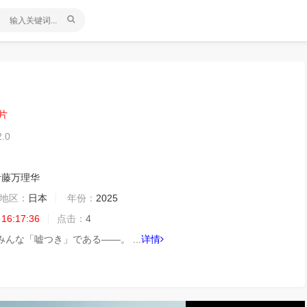
片
2.0
伊藤万理华
地区：
日本
年份：
2025
 16:17:36
点击：
4
んな「嘘つき」である――。 ...
详情