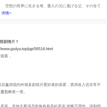
 空想の世界に生きる母、愛人の元に逃げる父、その全て
な
详情
这部剧情片？
://www.gsdya.top/jqp/58516.html
费观看，
？
上映后赢得国内外很多剧情片爱好者的喜爱，票房收入也非常不
百度百科
查一查。
真宙，其他主要演员和角色有高杉真宙,伊藤万理华，该剧情