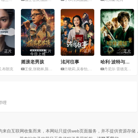
正片
正片
正片
正片
摇滚老男孩
洺河往事
哈利·波特与密室
诺,布朗克
王俊,张晓林,陈思桐
方晓莉,吴春怡,郑拓疆
丹尼尔·雷德克里夫,艾玛·沃森,鲁伯特·格林特
哔哩
均来自互联网收集而来，本网站只提供web页面服务，并不提供资源存储