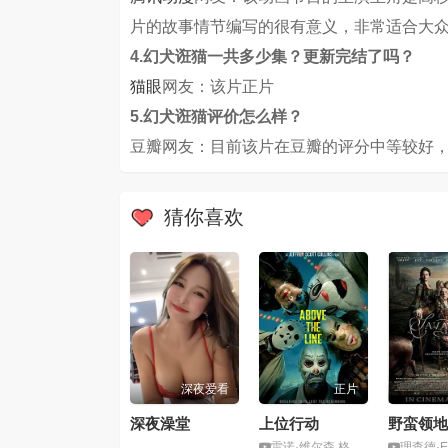
片的故事情节编写的很有意义，非常适合大
4.幻犬诳猫一共多少集？更新完结了吗？
猫眼
网友：该片正片
5.幻犬诳猫评价怎么样？
豆瓣网友：目前该片在豆瓣的评分中等较好，
猜你喜欢
深夜爱看
正片
深夜澡堂
上位行动
野蛮领地
雷诺·维尔森,格雷格·亨利
理查德·E·格兰特,