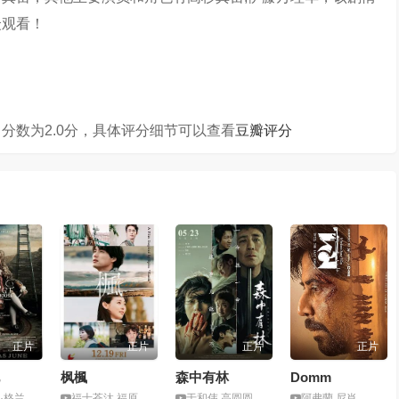
众观看！
分数为2.0分，具体评分细节可以查看
豆瓣评分
正片
正片
正片
正片
枫楓
森中有林
Domm
克莱尔·芙伊
福士苍汰,福原遥,宫泽冰鱼,石井杏奈,宫近海斗,大塚宁宁,加藤雅也
于和伟,高圆圆,韩庚,张天爱
阿弗蘭.尼肖