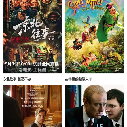
正片
正片
东北往事·极恶不赦
丛林里的超级朱菲