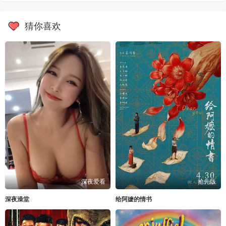
猜你喜欢
深夜爱看
抢先版
深夜澡堂
给阿嬷的情书