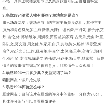
不错，具体上映播放细节以及票房数量可以去
百度百科
查一
查。
3.寒战1994演员人物有哪些？主演主角是谁？
腾讯动漫
网友：该动画节目的主演主角是吴彦祖，其他主要
演员和角色有吴彦祖,刘俊谦,吴慷仁,谢君豪,王丹妮,廖子妤,艾
丹·吉伦,休·博纳维尔,周润发,郭富城,梁家辉,古天乐,元彪,叶童,
陈以文,莫文蔚,周文健,陈家乐,白只,彭敬慈,朱鉴然,谭旻萱,何
启华,杨乐文,邱士缙,魏浚笙,林嘉华,太保,杨天宇,高海宁,郑则
仕,张可坚,麦沛东,陈湛文,陈伟雄,张达伦,栢天男,林家熙，该剧
情片的故事情节编写的很有意义，非常适合大众观看！
4.寒战1994一共多少集？更新完结了吗？
猫眼
网友：该片抢先版
5.寒战1994评价怎么样？
豆瓣网友：目前该片在豆瓣的评分中等较好，分数为9.0分，
具体评分细节可以查看
豆瓣评分