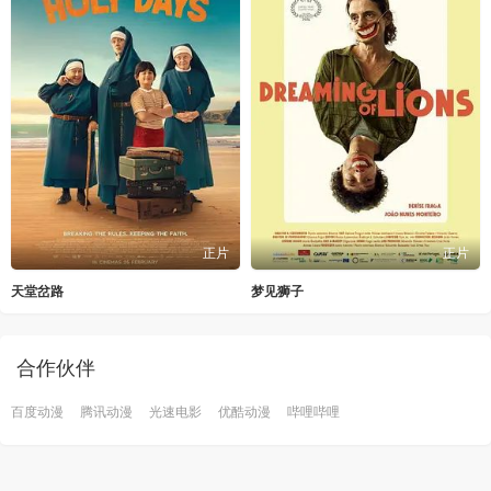
正片
正片
天堂岔路
梦见狮子
合作伙伴
百度动漫
腾讯动漫
光速电影
优酷动漫
哔哩哔哩