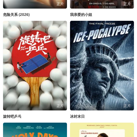
正片
正片
危险关系 (2026)
我亲爱的小姐
正片
正片
旋转吧乒乓
冰封末日