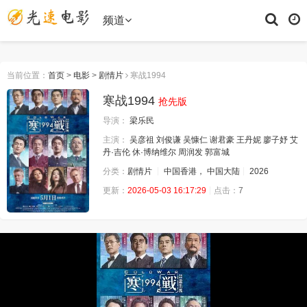
频道
当前位置：
首页
>
电影
>
剧情片
寒战1994
寒战1994
抢先版
导演：
梁乐民
主演：
吴彦祖
刘俊谦
吴慷仁
谢君豪
王丹妮
廖子妤
艾
丹·吉伦
休·博纳维尔
周润发
郭富城
分类：
剧情片
中国香港， 中国大陆
2026
更新：
2026-05-03 16:17:29
点击：
7