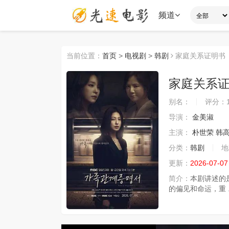
频道
当前位置：
首页
>
电视剧
>
韩剧
家庭关系证明书
家庭关系
别名：
评分：
导演：
金美淑
主演：
朴世荣
韩
分类：
韩剧
地
更新：
2026-07-07
简介：
本剧讲述的
的偏见和命运，重 ..