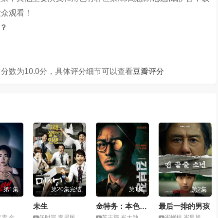
大众观看！
？
分数为10.0分，具体评分细节可以查看
豆瓣评分
第1集
第20集完结
第1集
第2集
未生
金特务：本色回归
最后一排的男孩
李尚熙,朴炳垠
任时完,李星民,姜素拉,姜河那
苏志燮,崔大勋,尹敬浩,金成圭,孙娜恩
崔岷植,崔显旭,