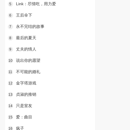
Link：尽情吃，用力爱
5
王后伞下
6
永不完结的故事
7
最后的夏天
8
丈夫的情人
9
说出你的愿望
10
不可能的婚礼
11
金字塔游戏
12
贞淑的推销
13
只是室友
14
爱：曲目
15
疯子
16