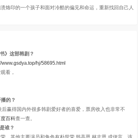
崩溃烙印的一个孩子和面对冷酷的偏见和命运，重新找回自己人
明书》这部韩剧？
://www.gsdya.top/hj/58695.html
费观看，
开播的？
上映后赢得国内外很多韩剧爱好者的喜爱，票房收入也非常不
百度百科
查一查。
角是谁？
荣，其他主要演员和角色有朴世荣,韩高恩,林志恩,成伊言，该