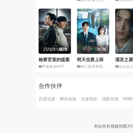
第2集
第2集
检察官室的提案
明天也要上班
谎言之屋
尹道健,朴时宇
徐仁国,朴智贤,姜美娜,崔京勋
김승법,김경민,이정호,이승노,T
合作伙伴
百度动漫
腾讯动漫
光速电影
优酷动漫
哔哩
本站所有视频和图片