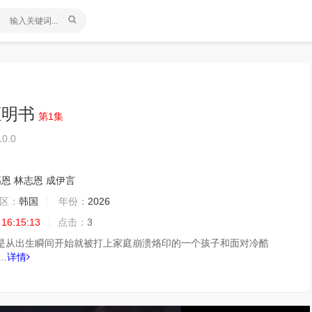
证明书
第1集
10.0
高恩
林志恩
成伊言
区：
韩国
年份：
2026
 16:15:13
点击：
3
是从出生瞬间开始就被打上家庭崩溃烙印的一个孩子和面对冷酷
.
详情