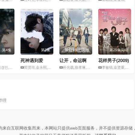
第4集
第2集
第124集已完结
第25集完结
死神遇到爱
让开，命运啊
花样男子(2009)
erada Takuya
简贤培,金永熙,李贤俊
朴允载,徐孝琳,康星民
李敏镐,金贤重,金俊,金汎,具惠善
哔哩
均来自互联网收集而来，本网站只提供web页面服务，并不提供资源存储