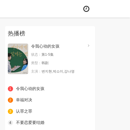
热播榜
令我心动的女孩
状态：
第1-5集
类型：
韩剧
主演：
변지현,박소미,강나영
令我心动的女孩
1
幸福对决
2
认罪之罪
3
不要恋爱要结婚
4