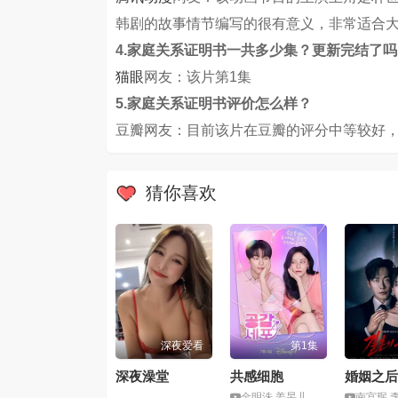
韩剧的故事情节编写的很有意义，非常适合
4.家庭关系证明书一共多少集？更新完结了吗
猫眼
网友：该片第1集
5.家庭关系证明书评价怎么样？
豆瓣网友：目前该片在豆瓣的评分中等较好，
猜你喜欢
深夜爱看
第1集
深夜澡堂
共感细胞
婚姻之后
金明洙,姜旻儿,权昭贤,申宇谦
南宫珉,李雪,金大明,