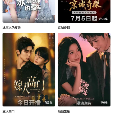
第20集已完结
第04集
冰淇淋的夏天
京城奇探
第3集
第6集
嫁入高门
灿如繁星