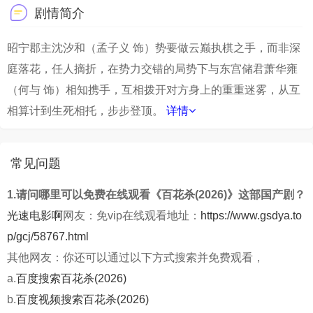
剧情简介
昭宁郡主沈汐和（孟子义 饰）势要做云巅执棋之手，而非深
庭落花，任人摘折，在势力交错的局势下与东宫储君萧华雍
（何与 饰）相知携手，互相拨开对方身上的重重迷雾，从互
相算计到生死相托，步步登顶。
详情
常见问题
1.请问哪里可以免费在线观看《百花杀(2026)》这部国产剧？
光速电影啊
网友：免vip在线观看地址：
https://www.gsdya.to
p/gcj/58767.html
其他网友：你还可以通过以下方式搜索并免费观看，
a.
百度搜索百花杀(2026)
b.
百度视频搜索百花杀(2026)