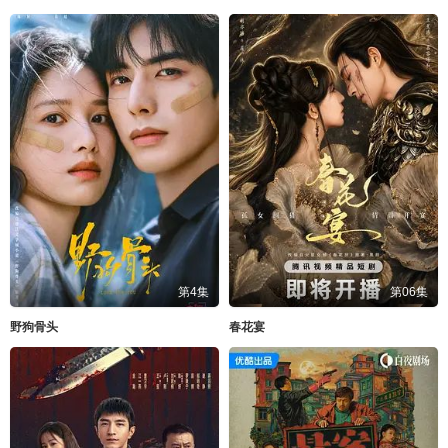
第4集
第06集
野狗骨头
春花宴