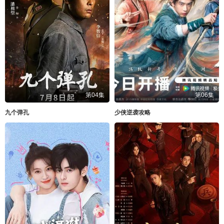
第04集
第06集
九个弹孔
少侠逆袭攻略