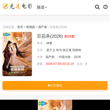
频道
当前位置：
首页
>
电视剧
>
国产剧
百花杀(2026)
百花杀(2026)
第04集
导演：
钟青
主演：
孟子义
何与
徐正溪
范帅琦
分类：
国产剧
中国大陆
2026
更新：
2026-07-09 20:15:19
点击：
5
立即播放