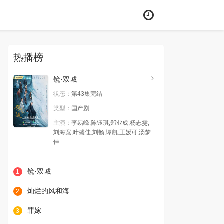
热播榜
镜·双城
状态：
第43集完结
类型：
国产剧
主演：
李易峰,陈钰琪,郑业成,杨志雯,
刘海宽,叶盛佳,刘畅,谭凯,王媛可,汤梦
佳
镜·双城
1
灿烂的风和海
2
罪嫁
3