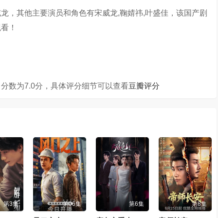
龙，其他主要演员和角色有宋威龙,鞠婧祎,叶盛佳，该国产剧
观看！
分数为7.0分，具体评分细节可以查看
豆瓣评分
第3集
第06集
第6集
第8集