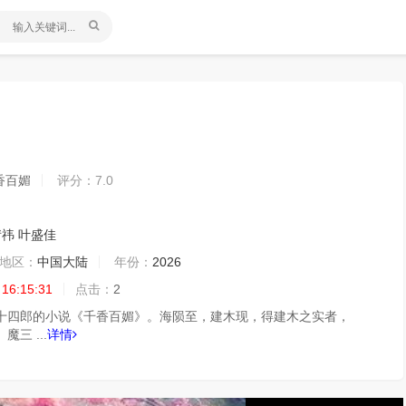
千香百媚
评分：
7.0
婧祎
叶盛佳
地区：
中国大陆
年份：
2026
 16:15:31
点击：
2
十四郎的小说《千香百媚》。海陨至，建木现，得建木之实者，
三 ...
详情