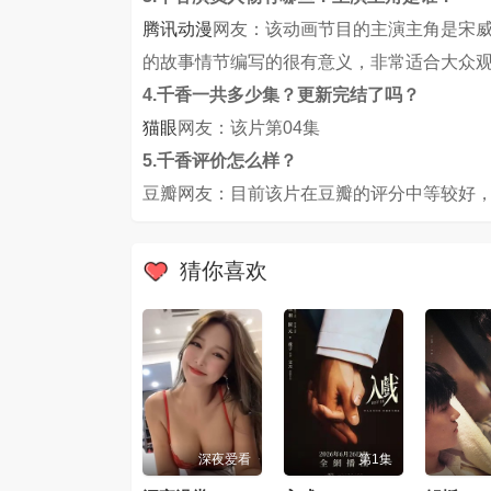
腾讯动漫
网友：该动画节目的主演主角是宋威
的故事情节编写的很有意义，非常适合大众
4.千香一共多少集？更新完结了吗？
猫眼
网友：该片第04集
5.千香评价怎么样？
豆瓣网友：目前该片在豆瓣的评分中等较好，
猜你喜欢
深夜爱看
第1集