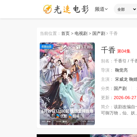
频道
当前位置：
首页
>
电视剧
>
国产剧
千香
千香
第04集
别名：
千香引 / 
导演：
鞠觉亮
主演：
宋威龙
鞠
分类：
国产剧
更新：
2026-06-27
简介：
该剧改编自
可御万物，仙、妖、魔