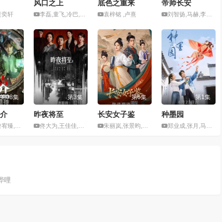
风口之上
底色之重来
帝师长安
黄奕轩
李磊,童飞,冷巴,林少阳
袁梓铭 ,卢熹
刘智扬,马赫,李梓嘉,谭思源
第08集
第3集
第6集
第1集
介
昨夜将至
长安女子鉴
种墨园
东阳,柴翊格
佟大为,王佳佳,马苏,任重
朱丽岚,张景昀,李耀景,尤宪超
郑业成,张月,马少骅,王茜华
哔哩