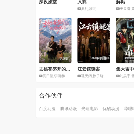
深夜澡堂
入戏
解垢
奥利,淑元
王昱潇,
第6集
第12集
去桃花盛开的地方2
江云镇谜案
集大吉中
黄日莹,李蒲赫
巩天阔,徐子琁,王亦宸,巩汉林
刘昊宇,曾宥臻,陈
合作伙伴
百度动漫
腾讯动漫
光速电影
优酷动漫
哔哩