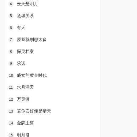
云天悬明月
4
危城关系
5
有夭
6
爱我就别想太多
7
探灵档案
8
承诺
9
盛女的黄金时代
10
水月洞天
11
万灵渡
12
若你安好便是晴天
13
金牌主簿
14
明月引
15