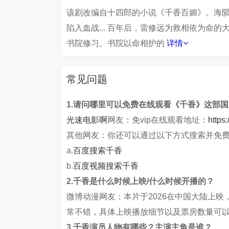
该剧改编自十四郎的小说《千香百媚》。海
陷入血战... 百年后，雷修远为救相依为命
书院修习。书院以命相护的
详情
常见问题
1.请问哪里可以免费在线观看《千香》这部
光速电影啊
网友：免vip在线观看地址：
https
其他网友：你还可以通过以下方式搜索并免
a.
百度搜索千香
b.
百度视频搜索千香
2.千香是什么时候上映/什么时候开播的？
微博动漫网友：本片于2026在中国大陆上
常不错，具体上映播放细节以及票房数量可
3.千香演员人物有哪些？主演主角是谁？