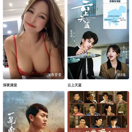
深夜爱看
第8集
深夜澡堂
云上天蓝