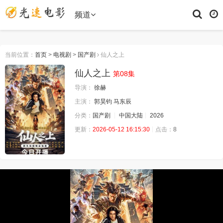
频道
当前位置：
首页
>
电视剧
>
国产剧
仙人之上
仙人之上
第08集
导演：
徐赫
主演：
郭昊钧
马东辰
分类：
国产剧
中国大陆
2026
更新：
2026-05-12 16:15:30
点击：
8