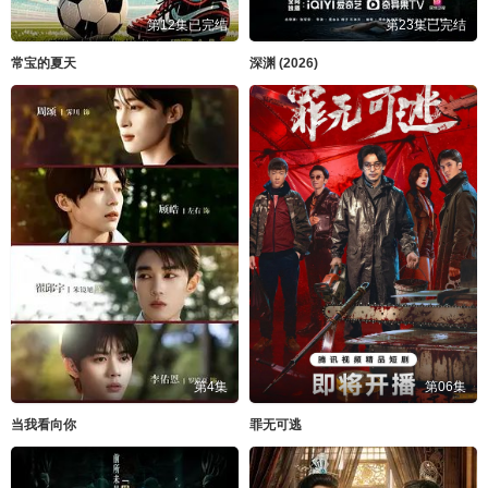
第12集已完结
第23集已完结
常宝的夏天
深渊 (2026)
第4集
第06集
当我看向你
罪无可逃