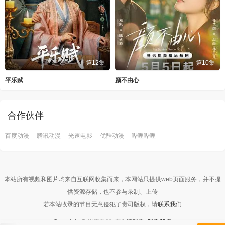
第12集
第10集
平乐赋
颜不由心
合作伙伴
百度动漫
腾讯动漫
光速电影
优酷动漫
哔哩哔哩
本站所有视频和图片均来自互联网收集而来，本网站只提供web页面服务，并不提
供资源存储，也不参与录制、上传
若本站收录的节目无意侵犯了贵司版权，请
联系我们
Copyright ©
光速电影
广告请联系:
联系我们