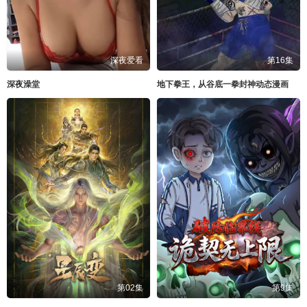
深夜爱看
第16集
深夜澡堂
地下拳王，从谷底一拳封神动态漫画
第02集
第9集