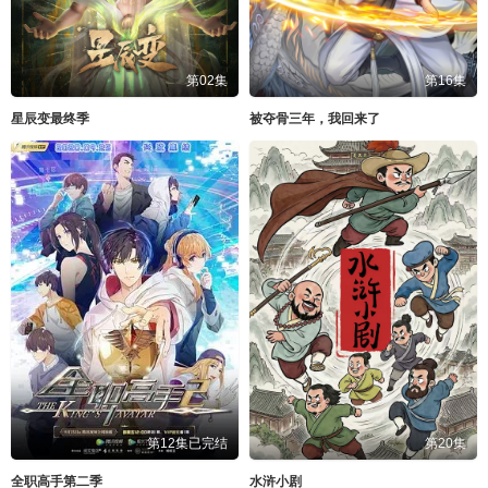
第02集
第16集
星辰变最终季
被夺骨三年，我回来了
第12集已完结
第20集
全职高手第二季
水浒小剧