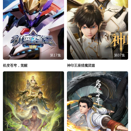
第17集
第07集
机变苍穹，觉醒
神印王座猎魔团篇