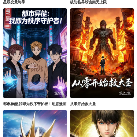
星辰变最终季
破防临界线诡契无上限
第9集
第21集
都市异能,我即为秩序守护者！动态漫画
从零开始救大圣