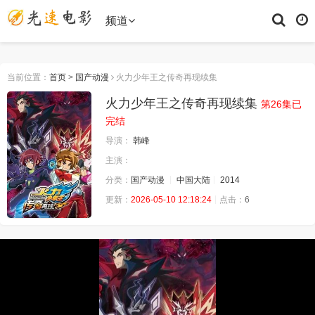
频道
当前位置：
首页
>
国产动漫
火力少年王之传奇再现续集
火力少年王之传奇再现续集
第26集已
完结
导演：
韩峰
主演：
分类：
国产动漫
中国大陆
2014
更新：
2026-05-10 12:18:24
点击：
6