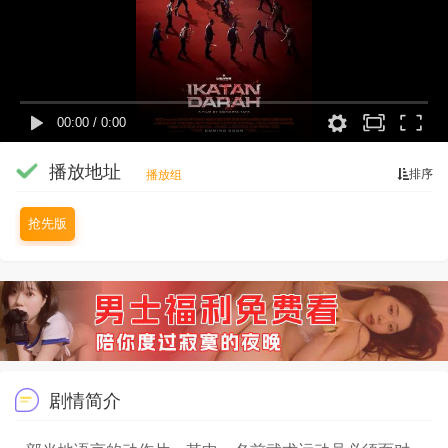
00:00
/
0:00
播放地址
排序
播放组
抢先版
剧情简介