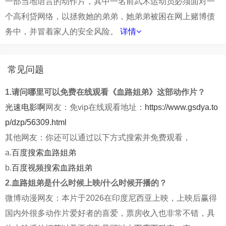
一部当地语言的动作片，其中一名前武术运动员必须面对一
个高利贷网络，以拯救她的弟弟，她弟弟被困在网上赌博债
务中，并冒着家人的安全风险。
详情
常见问题
1.请问哪里可以免费在线观看《血路姐弟》这部动作片？
光速电影啊
网友：免vip在线观看地址：
https://www.gsdya.to
p/dzp/56309.html
其他网友：你还可以通过以下方式搜索并免费观看，
a.
百度搜索血路姐弟
b.
百度视频搜索血路姐弟
2.血路姐弟是什么时候上映/什么时候开播的？
微博动漫网友：本片于2026在印度尼西亚上映，上映后赢得
国内外很多动作片爱好者的喜爱，票房收入也非常不错，具