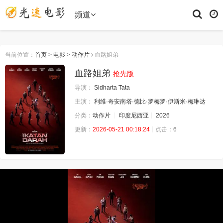
频道
当前位置：
首页
>
电影
>
动作片
血路姐弟
血路姐弟
抢先版
导演：
Sidharta Tata
主演：
利维·奇安南塔·德比·罗梅罗·伊斯米·梅琳达
分类：
动作片
印度尼西亚
2026
更新：
2026-05-21 00:18:24
点击：
6