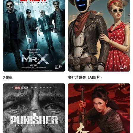
正片
正片
X先生
丧尸清道夫（AI短片）