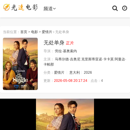
频道
当前位置：
首页
>
电影
>
爱情片
无处单身
无处单身
正片
导演：
劳拉·基奥索内
主演：
马蒂尔德·吉奥尼
克里斯蒂亚诺·卡卡莫
阿曼达·
卡帕那
分类：
爱情片
意大利
2026
更新：
2026-05-08 20:17:24
点击：
4