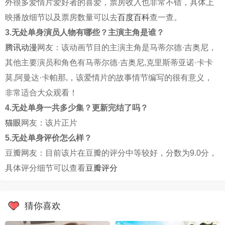
外很多爱情片爱好者的喜爱，票房收入也非常不错，具体上
映播放细节以及票房数量可以去
百度百科
查一查。
3.无处单身演员人物有哪些？主演主角是谁？
腾讯动漫
网友：该动画节目的主演主角是马蒂尔德·吉奥尼，
其他主要演员和角色有马蒂尔德·吉奥尼,克里斯蒂亚诺·卡卡
莫,阿曼达·卡帕那,，该爱情片的故事情节编写的很有意义，
非常适合大众观看！
4.无处单身一共多少集？更新完结了吗？
猫眼
网友：该片正片
5.无处单身评价怎么样？
豆瓣网友：目前该片在豆瓣的评分中等较好，分数为9.0分，
具体评分细节可以查看
豆瓣评分
猜你喜欢