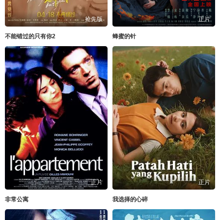
抢先版
正片
不能错过的只有你2
蜂蜜的针
正片
正片
非常公寓
我选择的心碎